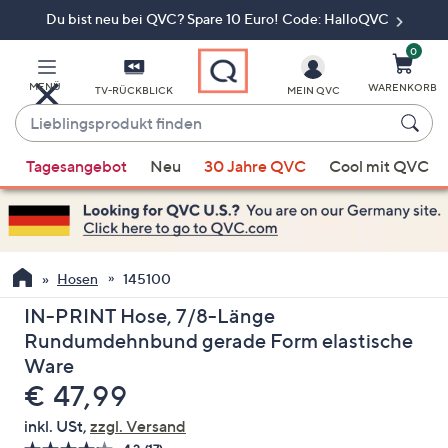
Du bist neu bei QVC? Spare 10 Euro! Code: HalloQVC
Zum
Hauptinhalt
springen
0
MENÜ
WARENKORB
TV-RÜCKBLICK
MEIN QVC
Lieblingsprodukt
finden
Wenn
Tagesangebot
Neu
30 Jahre QVC
Cool mit QVC
Vorschläge
verfügbar
sind,
verwenden
Sie
Hosen
145100
die
IN-PRINT Hose, 7/8-Länge
Pfeiltasten
Rundumdehnbund gerade Form elastische
nach
Ware
oben
Gelöscht
€ 47,99
und
nach
inkl. USt,
zzgl. Versand
unten