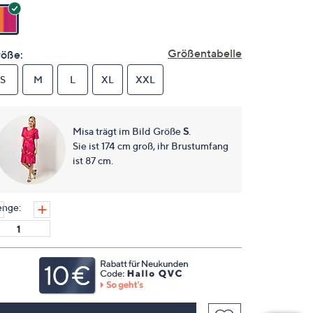
Link
auf
derselben
Seite.
Größentabelle
öße:
S
M
L
XL
XXL
Misa trägt im Bild Größe
S
.
Sie ist 174 cm groß, ihr Brustumfang
ist 87 cm.
nge: