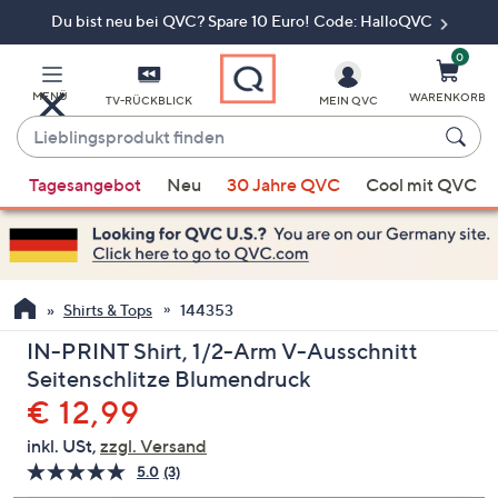
Du bist neu bei QVC? Spare 10 Euro! Code: HalloQVC
Zum
Hauptinhalt
springen
0
MENÜ
WARENKORB
TV-RÜCKBLICK
MEIN QVC
Lieblingsprodukt
finden
Wenn
Tagesangebot
Neu
30 Jahre QVC
Cool mit QVC
Vorschläge
verfügbar
sind,
verwenden
Sie
Shirts & Tops
144353
die
IN-PRINT Shirt, 1/2-Arm V-Ausschnitt
Pfeiltasten
Seitenschlitze Blumendruck
nach
Gelöscht
€ 12,99
oben
und
inkl. USt,
zzgl. Versand
nach
5.0
(3)
3
unten