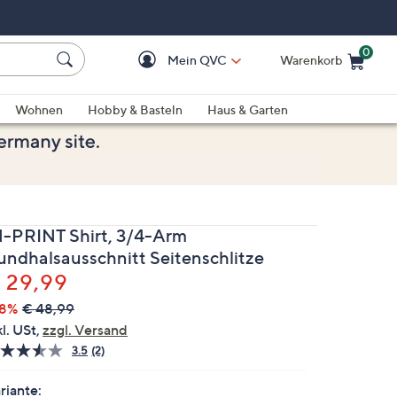
0
Mein QVC
Warenkorb
Einkaufswagen ist le
Wohnen
Hobby & Basteln
Haus & Garten
N-PRINT Shirt, 3/4-Arm
undhalsausschnitt Seitenschlitze
elöscht
 29,99
38%
€ 48,99
kl. USt,
zzgl. Versand
3.5
(2)
2
Bewertungen
lesen.
riante: