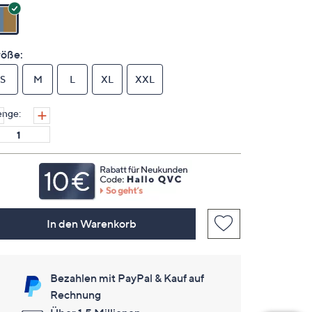
Link
auf
derselben
Seite.
öße:
S
M
L
XL
XXL
nge:
In den Warenkorb
Bezahlen mit PayPal & Kauf auf
Rechnung