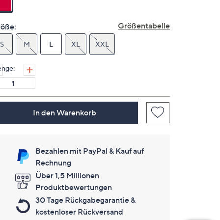
Seite.
Größentabelle
öße:
S
M
L
XL
XXL
nge:
In den Warenkorb
Bezahlen mit PayPal & Kauf auf
Rechnung
Über 1,5 Millionen
Produktbewertungen
30 Tage Rückgabegarantie &
kostenloser Rückversand