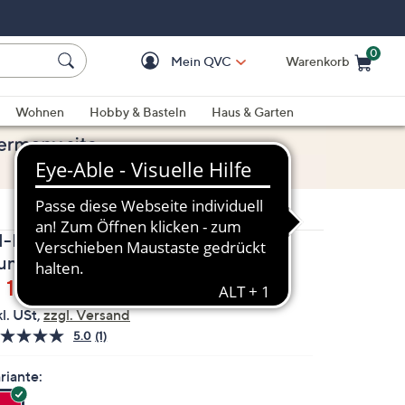
0
Mein QVC
Warenkorb
Einkaufswagen ist le
Wohnen
Hobby & Basteln
Haus & Garten
N-PRINT Shirt 1/2-Arm
undhalsausschnitt bedruckt
elöscht
 13,99
kl. USt,
zzgl. Versand
5.0
(1)
Bewertung
lesen.
Link
riante:
auf
derselben