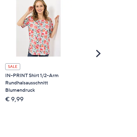
Scroll
Right
SALE
SALE
IN-PRINT Shirt 1/2-Arm
IN-PRINT Shirt, 1/2-Arm
Rundhalsausschnitt
Rundhalsausschnitt
Blumendruck
Seitenschlitze Blütendruc
€ 9,99
€ 9,99