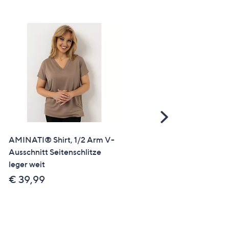
Scroll
Right
AMINATI® Shirt, 1/2 Arm V-
SALE
Ausschnitt Seitenschlitze
IN-PRINT Shirt 1/2-Arm
leger weit
Rundhalsausschnitt
Seitenschlitze
€ 39,99
€ 9,99