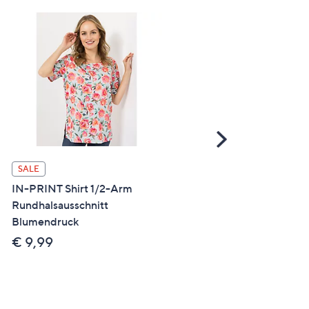
Scroll
Right
SALE
SALE
IN-PRINT Shirt 1/2-Arm
IN-PRINT Shirt, 1/2-Arm
Rundhalsausschnitt
Rundhalsausschnitt
Blumendruck
Seitenschlitze
€ 9,99
€ 12,99