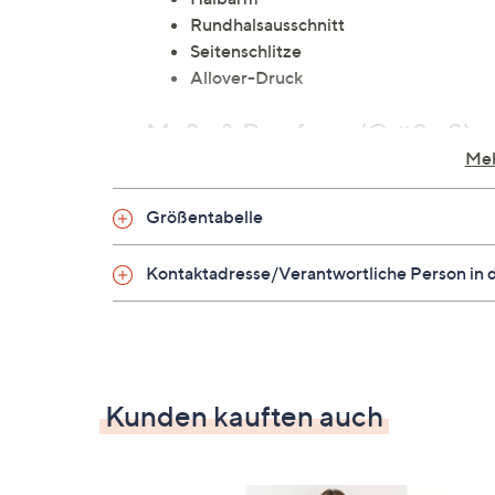
Rundhalsausschnitt
Seitenschlitze
Allover-Druck
Maße & Passform (Größe S)
Meh
Länge: ca. 70 cm
leger weit
Größentabelle
hüftumspielende Länge
Kontaktadresse/Verantwortliche Person in 
Material
92 % Polyester, 8 % Elasthan
Pflege
Kunden kauften auch
Maschinenwäsche (Schonwäsche 30°)