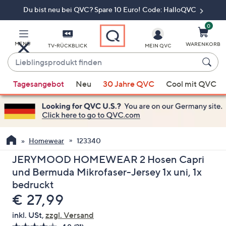
Du bist neu bei QVC? Spare 10 Euro! Code: HalloQVC
Zum
Hauptinhalt
springen
0
MENÜ
WARENKORB
TV-RÜCKBLICK
MEIN QVC
Lieblingsprodukt
finden
Wenn
Tagesangebot
Neu
30 Jahre QVC
Cool mit QVC
Vorschläge
verfügbar
sind,
verwenden
Sie
Homewear
123340
die
JERYMOOD HOMEWEAR 2 Hosen Capri
Pfeiltasten
und Bermuda Mikrofaser-Jersey 1x uni, 1x
nach
bedruckt
oben
Gelöscht
€ 27,99
und
nach
inkl. USt,
zzgl. Versand
unten