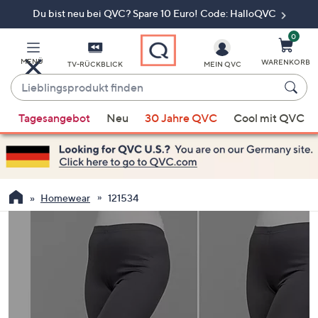
Du bist neu bei QVC? Spare 10 Euro! Code: HalloQVC
Zum
Hauptinhalt
springen
0
MENÜ
WARENKORB
TV-RÜCKBLICK
MEIN QVC
Lieblingsprodukt
finden
Wenn
Tagesangebot
Neu
30 Jahre QVC
Cool mit QVC
Vorschläge
verfügbar
sind,
verwenden
Sie
Homewear
121534
die
Pfeiltasten
nach
oben
und
nach
unten