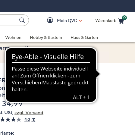
0
Mein QVC
Warenkorb
Einkaufswagen ist le
Wohnen
Hobby & Basteln
Haus & Garten
ERYMOOD HOMEWEAR 2
ongshirts, 1/2-Arm Mikrofaser
itenschlitze leger weit
elöscht
 34,99
kl. USt,
zzgl. Versand
4.0
(1)
Bewertung
lesen.
Link
riante: