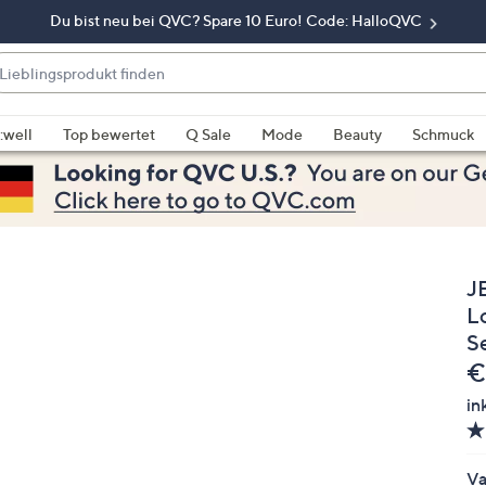
Du bist neu bei QVC? Spare 10 Euro! Code: HalloQVC
eblingsprodukt
nden
enn
rschläge
:well
Top bewertet
Q Sale
Mode
Beauty
Schmuck
rfügbar
nd,
erwenden
e
e
J
eiltasten
ach
L
ben
Se
nd
G
€
ach
in
nten
der
ischen
Va