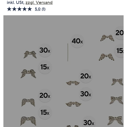
inkl. USt,
zzgl. Versand
oder
5.0
(1)
Bewertung
wischen
lesen.
Sie
Link
auf
auf
derselben
Touch-
Seite.
Geräten
nach
links
bzw.
rechts,
um
diese
anzuzeigen.