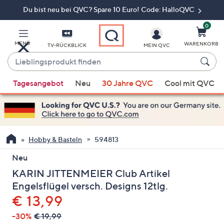
Du bist neu bei QVC? Spare 10 Euro! Code: HalloQVC
Zum
Hauptinhalt
springen
0
MENÜ
WARENKORB
TV-RÜCKBLICK
MEIN QVC
Lieblingsprodukt
finden
Wenn
Tagesangebot
Neu
30 Jahre QVC
Cool mit QVC
Vorschläge
verfügbar
sind,
verwenden
Sie
Hobby & Basteln
594813
die
Neu
Pfeiltasten
KARIN JITTENMEIER Club Artikel
nach
oben
Engelsflügel versch. Designs 12tlg.
und
Gelöscht
€ 13,99
nach
-30%
€ 19,99
unten