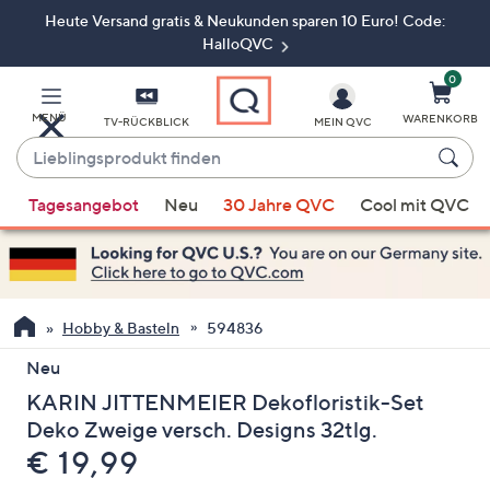
Heute Versand gratis & Neukunden sparen 10 Euro! Code:
Zum
Hauptinhalt
HalloQVC
springen
0
MENÜ
WARENKORB
TV-RÜCKBLICK
MEIN QVC
Lieblingsprodukt
finden
Wenn
Tagesangebot
Neu
30 Jahre QVC
Cool mit QVC
Vorschläge
verfügbar
sind,
verwenden
Sie
Hobby & Basteln
594836
die
Neu
Pfeiltasten
KARIN JITTENMEIER Dekofloristik-Set
nach
oben
Deko Zweige versch. Designs 32tlg.
und
Gelöscht
€ 19,99
nach