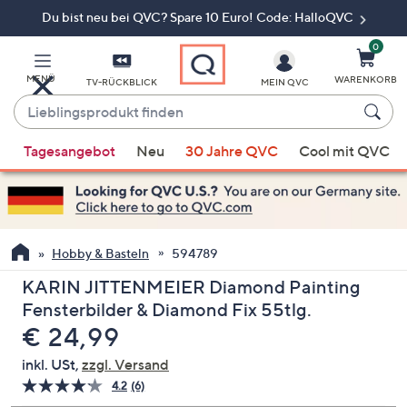
Du bist neu bei QVC? Spare 10 Euro! Code: HalloQVC
Zum
Hauptinhalt
springen
0
MENÜ
WARENKORB
TV-RÜCKBLICK
MEIN QVC
Lieblingsprodukt
finden
Wenn
Tagesangebot
Neu
30 Jahre QVC
Cool mit QVC
Vorschläge
verfügbar
sind,
verwenden
Sie
Hobby & Basteln
594789
die
KARIN JITTENMEIER Diamond Painting
Pfeiltasten
Fensterbilder & Diamond Fix 55tlg.
nach
Gelöscht
€ 24,99
oben
und
inkl. USt,
zzgl. Versand
nach
4.2
(6)
6
unten