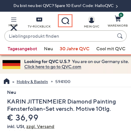
Du bist neu bei QVC? Spare 10 Euro! Code: HalloQVC
Zum
Hauptinhalt
springen
0
MENÜ
WARENKORB
TV-RÜCKBLICK
MEIN QVC
Lieblingsprodukt
finden
Wenn
Tagesangebot
Neu
30 Jahre QVC
Cool mit QVC
Vorschläge
verfügbar
sind,
verwenden
Sie
Hobby & Basteln
594100
die
Neu
Pfeiltasten
KARIN JITTENMEIER Diamond Painting
nach
oben
Fensterfolien-Set versch. Motive 10tlg.
und
Gelöscht
€ 36,99
nach
inkl. USt,
zzgl. Versand
unten