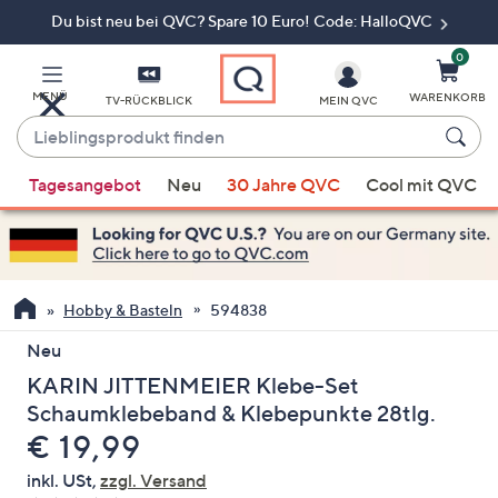
Du bist neu bei QVC? Spare 10 Euro! Code: HalloQVC
Zum
Hauptinhalt
springen
0
MENÜ
WARENKORB
TV-RÜCKBLICK
MEIN QVC
Lieblingsprodukt
finden
Wenn
Tagesangebot
Neu
30 Jahre QVC
Cool mit QVC
Vorschläge
verfügbar
sind,
verwenden
Sie
Hobby & Basteln
594838
die
Neu
Pfeiltasten
KARIN JITTENMEIER Klebe-Set
nach
oben
Schaumklebeband & Klebepunkte 28tlg.
und
Gelöscht
€ 19,99
nach
inkl. USt,
zzgl. Versand
unten