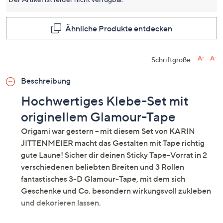
dieses
Produkt
Link
auf
Ähnliche Produkte entdecken
derselb
Seite.
Schriftgröße:
Beschreibung
Hochwertiges Klebe-Set mit
originellem Glamour-Tape
Origami war gestern – mit diesem Set von KARIN
JITTENMEIER macht das Gestalten mit Tape richtig
gute Laune! Sicher dir deinen Sticky Tape-Vorrat in 2
verschiedenen beliebten Breiten und 3 Rollen
fantastisches 3-D Glamour-Tape, mit dem sich
Geschenke und Co. besondern wirkungsvoll zukleben
und dekorieren lassen.