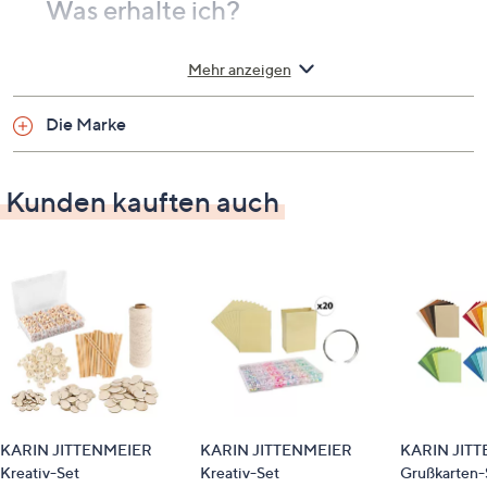
Was erhalte ich?
10 Rollen Sticky Tape 3 mm
Mehr anzeigen
8 Rollen Sticky Tape 6 mm
3 Rollen 3-D Glamour Tape
Die Marke
Kunden kauften auch
KARIN JITTENMEIER
KARIN JITTENMEIER
KARIN JIT
Kreativ-Set
Kreativ-Set
Grußkarten-