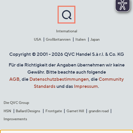
International
USA
Großbritannien
Italien
Japan
Copyright © 2001 - 2026 QVC Handel S.à r.l. & Co. KG
Für die Richtigkeit der Angaben übernehmen wir keine
Gewähr. Bitte beachte auch folgende
AGB
, die
Datenschutzbestimmungen
, die
Community
Standards
und das
Impressum
.
Die QVC Group
HSN
Ballard Designs
Frontgate
Garnet Hill
grandin road
Improvements