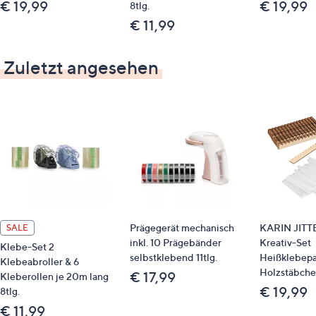
€ 19,99
€ 19,99
8tlg.
€ 11,99
Zuletzt angesehen
Prägegerät mechanisch
KARIN JIT
SALE
inkl. 10 Prägebänder
Kreativ-Set
Klebe-Set 2
selbstklebend 11tlg.
Heißklebepa
Klebeabroller & 6
Holzstäbche
€ 17,99
Kleberollen je 20m lang
€ 19,99
8tlg.
€ 11,99