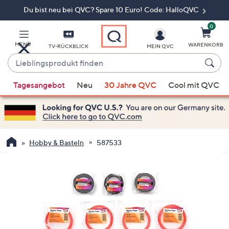
Du bist neu bei QVC? Spare 10 Euro! Code: HalloQVC
Zum
Hauptinhalt
springen
0
MENÜ
WARENKORB
TV-RÜCKBLICK
MEIN QVC
Lieblingsprodukt
finden
Wenn
Tagesangebot
Neu
30 Jahre QVC
Cool mit QVC
Vorschläge
verfügbar
sind,
verwenden
Sie
Hobby & Basteln
587533
die
Pfeiltasten
nach
oben
und
nach
unten