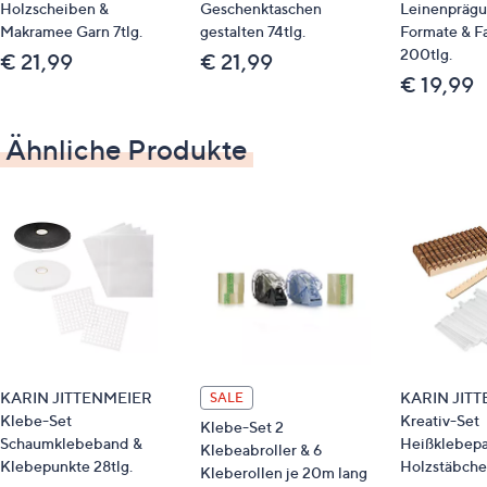
Holzscheiben &
Geschenktaschen
Leinenprägu
Makramee Garn 7tlg.
gestalten 74tlg.
Formate & F
200tlg.
€ 21,99
€ 21,99
€ 19,99
Ähnliche Produkte
KARIN JITTENMEIER
KARIN JIT
SALE
Klebe-Set
Kreativ-Set
Klebe-Set 2
Schaumklebeband &
Heißklebepa
Klebeabroller & 6
Klebepunkte 28tlg.
Holzstäbche
Kleberollen je 20m lang