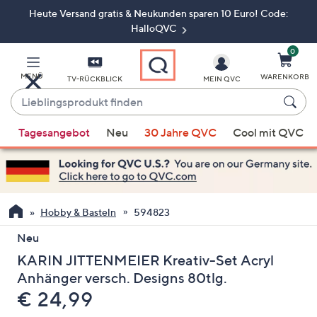
Heute Versand gratis & Neukunden sparen 10 Euro! Code:
Zum
Hauptinhalt
HalloQVC
springen
0
MENÜ
WARENKORB
TV-RÜCKBLICK
MEIN QVC
Lieblingsprodukt
finden
Wenn
Tagesangebot
Neu
30 Jahre QVC
Cool mit QVC
Vorschläge
verfügbar
sind,
verwenden
Sie
Hobby & Basteln
594823
die
Neu
Pfeiltasten
KARIN JITTENMEIER Kreativ-Set Acryl
nach
oben
Anhänger versch. Designs 80tlg.
und
Gelöscht
€ 24,99
nach