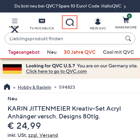
Du bist neu bei QVC? Spare 10 Euro! Code: HalloQVC
Zum
Hauptinhalt
springen
0
MENÜ
WARENKORB
TV-RÜCKBLICK
MEIN QVC
Lieblingsprodukt
finden
Wenn
Tagesangebot
Neu
30 Jahre QVC
Cool mit QVC
Vorschläge
verfügbar
sind,
verwenden
Sie
Hobby & Basteln
594823
die
Neu
Pfeiltasten
KARIN JITTENMEIER Kreativ-Set Acryl
nach
oben
Anhänger versch. Designs 80tlg.
und
Gelöscht
€ 24,99
nach
inkl. USt,
zzgl. Versand
unten