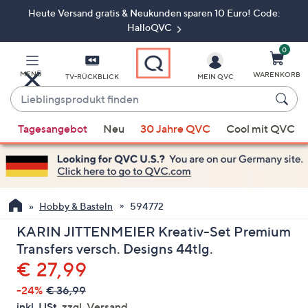
Heute Versand gratis & Neukunden sparen 10 Euro! Code:
Zum
Hauptinhalt
HalloQVC
springen
0
MENÜ
WARENKORB
TV-RÜCKBLICK
MEIN QVC
Lieblingsprodukt
finden
Wenn
Tagesangebot
Neu
30 Jahre QVC
Cool mit QVC
Vorschläge
verfügbar
sind,
verwenden
Sie
Hobby & Basteln
594772
die
KARIN JITTENMEIER Kreativ-Set Premium
Pfeiltasten
Transfers versch. Designs 44tlg.
nach
Gelöscht
€ 27,99
oben
und
-24%
€ 36,99
nach
inkl. USt,
zzgl. Versand