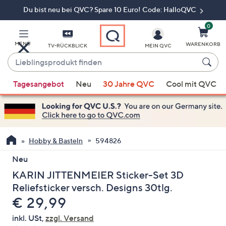
Du bist neu bei QVC? Spare 10 Euro! Code: HalloQVC
Zum
Hauptinhalt
springen
0
MENÜ
WARENKORB
TV-RÜCKBLICK
MEIN QVC
Lieblingsprodukt
finden
Wenn
Tagesangebot
Neu
30 Jahre QVC
Cool mit QVC
Vorschläge
verfügbar
sind,
verwenden
Sie
Hobby & Basteln
594826
die
Neu
Pfeiltasten
KARIN JITTENMEIER Sticker-Set 3D
nach
oben
Reliefsticker versch. Designs 30tlg.
und
Gelöscht
€ 29,99
nach
inkl. USt,
zzgl. Versand
unten