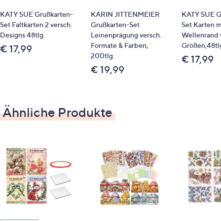
KATY SUE Grußkarten-
KARIN JITTENMEIER
KATY SUE G
Set Faltkarten 2 versch.
Grußkarten-Set
Set Karten m
Designs 48tlg.
Leinenprägung versch.
Wellenrand 
Formate & Farben,
Größen,48tl
€ 17,99
200tlg.
€ 17,99
€ 19,99
Ähnliche Produkte