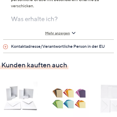
verschicken.
Was erhalte ich?
12 Treppenkarten in 12 verschiedenen Designs,
Mehr anzeigen
300 gsm
12 Schaukelkarten in 6 verschiedenen Designs,
Kontaktadresse/Verantwortliche Person in der EU
300 gsm
24 passende Umschläge
Kunden kauften auch
Material
Papier