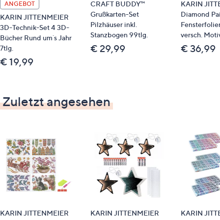
CRAFT BUDDY™
KARIN JIT
ANGEBOT
Grußkarten-Set
Diamond Pai
KARIN JITTENMEIER
Pilzhäuser inkl.
Fensterfolie
3D-Technik-Set 4 3D-
Stanzbogen 99tlg.
versch. Moti
Bücher Rund um´s Jahr
€ 29,99
€ 36,99
7tlg.
€ 19,99
Zuletzt angesehen
KARIN JITTENMEIER
KARIN JITTENMEIER
KARIN JIT