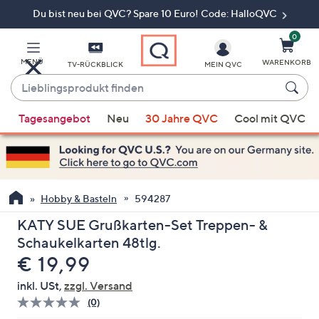
Du bist neu bei QVC? Spare 10 Euro! Code: HalloQVC
Zum
Hauptinhalt
springen
0
MENÜ
WARENKORB
TV-RÜCKBLICK
MEIN QVC
Lieblingsprodukt
finden
Wenn
Tagesangebot
Neu
30 Jahre QVC
Cool mit QVC
Vorschläge
verfügbar
sind,
verwenden
Sie
Hobby & Basteln
594287
die
KATY SUE Grußkarten-Set Treppen- &
Pfeiltasten
Schaukelkarten 48tlg.
nach
Gelöscht
€ 19,99
oben
und
inkl. USt,
zzgl. Versand
nach
(0)
Bisher
unten