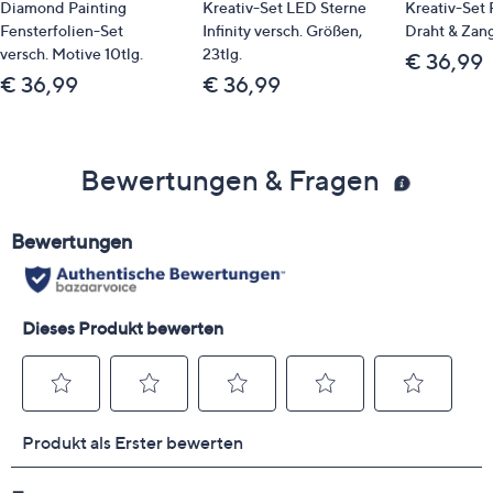
Diamond Painting
Kreativ-Set LED Sterne
Kreativ-Set P
Fensterfolien-Set
Infinity versch. Größen,
Draht & Zang
versch. Motive 10tlg.
23tlg.
€ 36,99
€ 36,99
€ 36,99
Bewertungen & Fragen