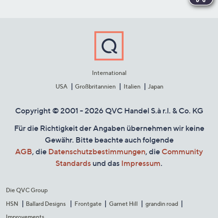
International
USA
Großbritannien
Italien
Japan
Copyright © 2001 - 2026 QVC Handel S.à r.l. & Co. KG
Für die Richtigkeit der Angaben übernehmen wir keine
Gewähr. Bitte beachte auch folgende
AGB
, die
Datenschutzbestimmungen
, die
Community
Standards
und das
Impressum
.
Die QVC Group
HSN
Ballard Designs
Frontgate
Garnet Hill
grandin road
Improvements