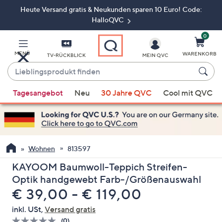
Heute Versand gratis & Neukunden sparen 10 Euro! Code:
Zum
Hauptinhalt
HalloQVC
springen
0
MENÜ
WARENKORB
TV-RÜCKBLICK
MEIN QVC
Lieblingsprodukt
finden
Wenn
Tagesangebot
Neu
30 Jahre QVC
Cool mit QVC
Vorschläge
verfügbar
sind,
verwenden
Sie
Wohnen
813597
die
KAYOOM Baumwoll-Teppich Streifen-
Pfeiltasten
Optik handgewebt Farb-/Größenauswahl
nach
€ 39,00 - € 119,00
oben
und
inkl. USt,
Versand gratis
nach
(0)