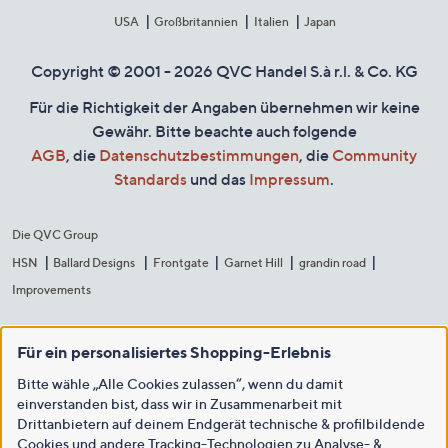
USA
Großbritannien
Italien
Japan
Copyright © 2001 - 2026 QVC Handel S.à r.l. & Co. KG
Für die Richtigkeit der Angaben übernehmen wir keine
Gewähr. Bitte beachte auch folgende
AGB
, die
Datenschutzbestimmungen
, die
Community
Standards
und das
Impressum
.
Die QVC Group
HSN
Ballard Designs
Frontgate
Garnet Hill
grandin road
Improvements
Für ein personalisiertes Shopping-Erlebnis
Bitte wähle „Alle Cookies zulassen“, wenn du damit
einverstanden bist, dass wir in Zusammenarbeit mit
Drittanbietern auf deinem Endgerät technische & profilbildende
Cookies und andere Tracking-Technologien zu Analyse- &