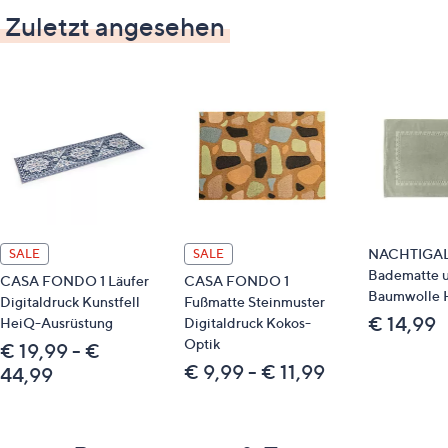
Zuletzt angesehen
NACHTIGA
SALE
SALE
Badematte u
CASA FONDO 1 Läufer
CASA FONDO 1
Baumwolle 
Digitaldruck Kunstfell
Fußmatte Steinmuster
€ 14,99
HeiQ-Ausrüstung
Digitaldruck Kokos-
Optik
€ 19,99 - €
€ 9,99 - € 11,99
44,99