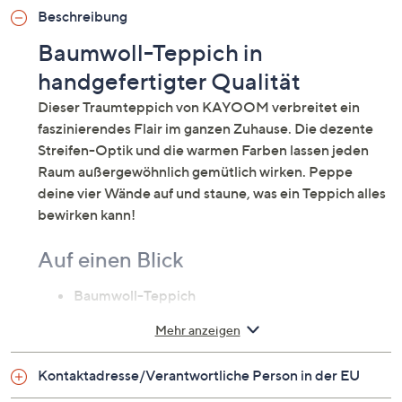
Beschreibung
Baumwoll-Teppich in
handgefertigter Qualität
Dieser Traumteppich von KAYOOM verbreitet ein
faszinierendes Flair im ganzen Zuhause. Die dezente
Streifen-Optik und die warmen Farben lassen jeden
Raum außergewöhnlich gemütlich wirken. Peppe
deine vier Wände auf und staune, was ein Teppich alles
bewirken kann!
Auf einen Blick
Baumwoll-Teppich
handgewebt
Mehr anzeigen
Design: zurückhaltende Streifen-Optik
weiche Haptik
Kontaktadresse/Verantwortliche Person in der EU
lang anhaltende Farbintensität