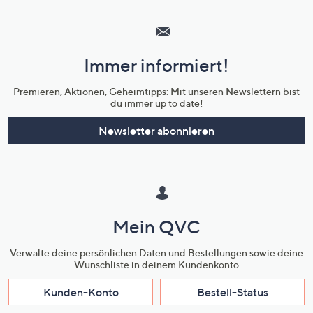
Hilfeseiten,
Service
und
Immer informiert!
Unternehmensinformationen
Premieren, Aktionen, Geheimtipps: Mit unseren Newslettern bist
du immer up to date!
Newsletter abonnieren
Mein QVC
Verwalte deine persönlichen Daten und Bestellungen sowie deine
Wunschliste in deinem Kundenkonto
Kunden-Konto
Bestell-Status