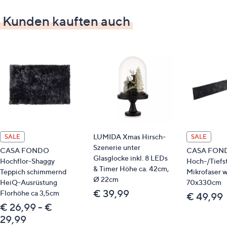
pflegeleicht
Kunden kauften auch
Zur Auswahl
ca. 120 x 170 cm
ca. 160 x 230 cm
ca. 80 x 150 cm
Material
80 % Baumwolle, 11 % Polyester, 6 % Viskose, 3 %
Modacryl
LUMIDA Xmas Hirsch-
SALE
SALE
Szenerie unter
CASA FONDO
CASA FOND
Identifikationsnummer
Glasglocke inkl. 8 LEDs
Hochflor-Shaggy
Hoch-/Tiefst
& Timer Höhe ca. 42cm,
Teppich schimmernd
Mikrofaser w
GTIN: 4056216448712
Ø 22cm
HeiQ-Ausrüstung
70x330cm
€ 39,99
Florhöhe ca 3,5cm
€ 49,99
Gut zu wissen
€ 26,99 - €
29,99
Naturprodukte können bis zu 30 % in Farbe und