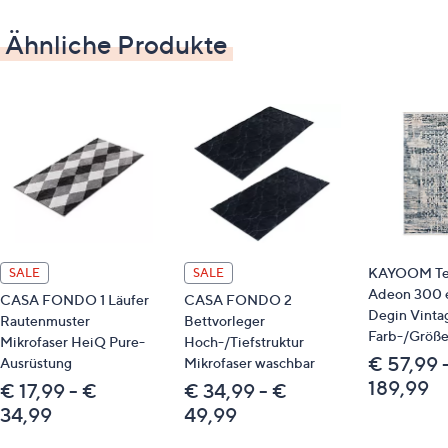
Form vom Bild abweichen.
Ähnliche Produkte
Bitte beachten
Dieser Artikel ist nicht an einen Paketshop, eine
Packstation oder ins Ausland lieferbar.
KAYOOM Te
SALE
SALE
Adeon 300 
CASA FONDO 1 Läufer
CASA FONDO 2
Degin Vinta
Rautenmuster
Bettvorleger
Farb-/Größ
Mikrofaser HeiQ Pure-
Hoch-/Tiefstruktur
€ 57,99 
Ausrüstung
Mikrofaser waschbar
189,99
€ 17,99 - €
€ 34,99 - €
34,99
49,99