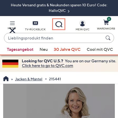
Heute Versand gratis & Neukunden sparen 10 Euro! Code:
Zum
Hauptinhalt
HalloQVC
springen
0
MENÜ
WARENKORB
TV-RÜCKBLICK
MEIN QVC
Lieblingsprodukt
finden
Wenn
Tagesangebot
Neu
30 Jahre QVC
Cool mit QVC
Vorschläge
verfügbar
sind,
verwenden
Sie
Jacken & Mäntel
215441
die
Pfeiltasten
nach
oben
und
nach