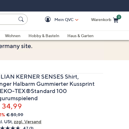
0
Mein QVC
Warenkorb
Einkaufswagen ist le
Wohnen
Hobby & Basteln
Haus & Garten
ILIAN KERNER SENSES Shirt,
anger Halbarm Gummierter Kussprint
EKO-TEX®Standard 100
igurumspielend
elöscht
 34,99
1%
€ 59,99
kl. USt,
zzgl. Versand
4.7
(3)