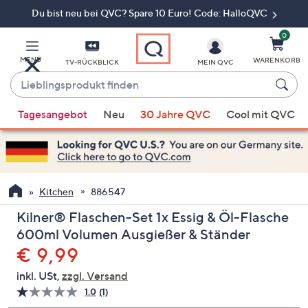
Du bist neu bei QVC? Spare 10 Euro! Code: HalloQVC
Zum
Hauptinhalt
springen
0
MENÜ
WARENKORB
TV-RÜCKBLICK
MEIN QVC
Lieblingsprodukt
finden
Wenn
Tagesangebot
Neu
30 Jahre QVC
Cool mit QVC
Vorschläge
verfügbar
sind,
verwenden
Sie
Kitchen
886547
die
Kilner® Flaschen-Set 1x Essig & Öl-Flasche
Pfeiltasten
600ml Volumen Ausgießer & Ständer
nach
Gelöscht
€ 9,99
oben
und
inkl. USt,
zzgl. Versand
nach
1.0
(1)
Bewertung
unten