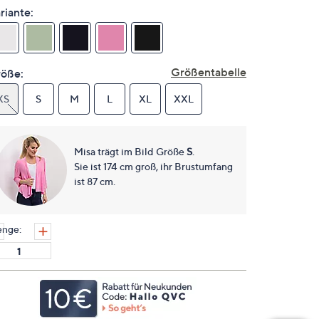
Link
riante:
auf
derselben
Seite.
Größentabelle
öße:
XS
S
M
L
XL
XXL
Misa trägt im Bild Größe
S
.
Sie ist 174 cm groß, ihr Brustumfang
ist 87 cm.
nge: