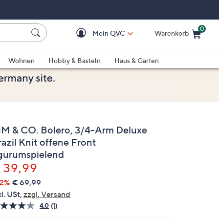
0
Mein QVC
Warenkorb
Einkaufswagen ist le
Wohnen
Hobby & Basteln
Haus & Garten
IM & CO. Bolero, 3/4-Arm Deluxe
azil Knit offene Front
igurumspielend
elöscht
 39,99
42%
€ 69,99
kl. USt,
zzgl. Versand
4.0
(1)
Bewertung
lesen.