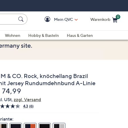
0
Mein QVC
Warenkorb
Einkaufswagen ist le
Wohnen
Hobby & Basteln
Haus & Garten
IM & CO. Rock, knöchellang Brazil
nit Jersey Rundumdehnbund A-Linie
elöscht
 74,99
kl. USt,
zzgl. Versand
4.3
(6)
6
Bewertungen
lesen.
riante:
Link
auf