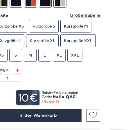
derselben
Seite.
Größentabelle
öße:
Kurzgröße XS
Kurzgröße S
Kurzgröße M
Kurzgröße L
Kurzgröße XL
Kurzgröße XXL
XS
S
M
L
XL
XXL
nge:
In den Warenkorb