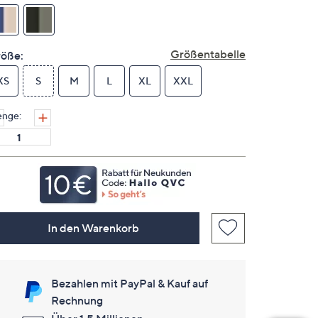
Link
auf
derselben
Seite.
Größentabelle
öße:
XS
S
M
L
XL
XXL
nge:
In den Warenkorb
Bezahlen mit PayPal & Kauf auf
Rechnung