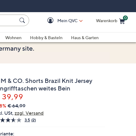
0
Mein QVC
Warenkorb
Einkaufswagen ist le
Wohnen
Hobby & Basteln
Haus & Garten
IM & CO. Shorts Brazil Knit Jersey
ingrifftaschen weites Bein
elöscht
 39,99
38%
€ 64,99
kl. USt,
zzgl. Versand
3.5
(2)
2
Bewertungen
lesen.
riante: