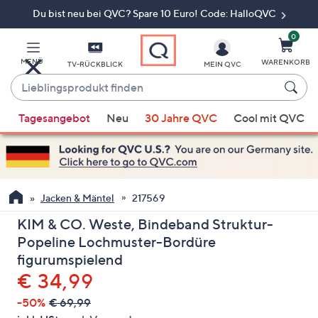
Du bist neu bei QVC? Spare 10 Euro! Code: HalloQVC
Zum
Hauptinhalt
springen
0
MENÜ
WARENKORB
TV-RÜCKBLICK
MEIN QVC
Lieblingsprodukt
finden
Wenn
Tagesangebot
Neu
30 Jahre QVC
Cool mit QVC
Vorschläge
verfügbar
sind,
verwenden
Sie
Jacken & Mäntel
217569
die
KIM & CO. Weste, Bindeband Struktur-
Pfeiltasten
Popeline Lochmuster-Bordüre
nach
figurumspielend
oben
Gelöscht
€ 34,99
und
nach
-50%
€ 69,99
unten