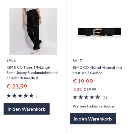
SALE
SALE
KIM & CO. Hose, 1/1-Länge
KIM & CO. Gürtel Material-mix
Samt-Jersey Rundumdehnbund
elastisch 3 Größen
gerader Beinverlauf
€ 19,99
€ 23,99
-50%
€ 39,99
5.0
3
5.0
2
(3)
(2)
von
Bewertungen
von
Bewertungen
5
Weitere Farben verfügbar
5
In den Warenkorb
In den Warenkorb