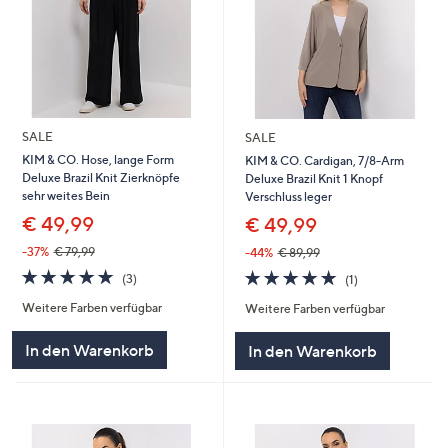
SALE
SALE
KIM & CO. Hose, lange Form
KIM & CO. Cardigan, 7/8-Arm
Deluxe Brazil Knit Zierknöpfe
Deluxe Brazil Knit 1 Knopf
sehr weites Bein
Verschluss leger
€ 49,99
€ 49,99
-37%
€ 79,99
-44%
€ 89,99
5.0
3
5.0
1
(3)
(1)
von
Bewertungen
von
Bewertungen
Weitere Farben verfügbar
Weitere Farben verfügbar
5
5
In den Warenkorb
In den Warenkorb