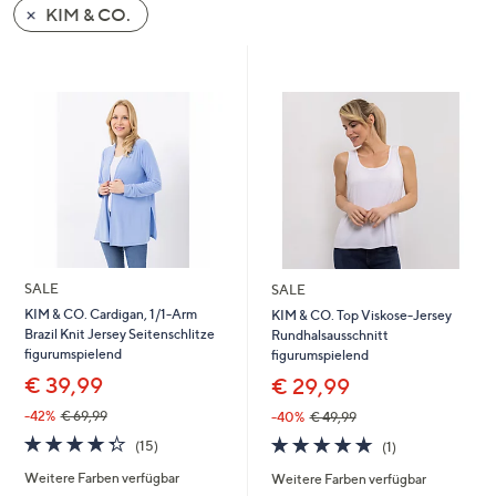
KIM & CO.
oder
wischen
Sie
auf
Touch-
Geräten
nach
links
bzw.
rechts,
um
SALE
SALE
diese
KIM & CO. Cardigan, 1/1-Arm
KIM & CO. Top Viskose-Jersey
Brazil Knit Jersey Seitenschlitze
Rundhalsausschnitt
anzuzeigen.
figurumspielend
figurumspielend
€ 39,99
€ 29,99
-42%
€ 69,99
-40%
€ 49,99
4.3
15
5.0
1
(15)
(1)
von
Bewertungen
von
Bewertungen
Weitere Farben verfügbar
Weitere Farben verfügbar
5
5