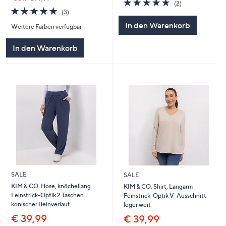
5.0
2
(2)
5.0
3
von
Bewertungen
(3)
von
Bewertungen
5
In den Warenkorb
Weitere Farben verfügbar
5
In den Warenkorb
SALE
SALE
KIM & CO. Hose, knöchellang
KIM & CO. Shirt, Langarm
Feinstrick-Optik 2 Taschen
Feinstrick-Optik V-Ausschnitt
konischer Beinverlauf
leger weit
€ 39,99
€ 39,99