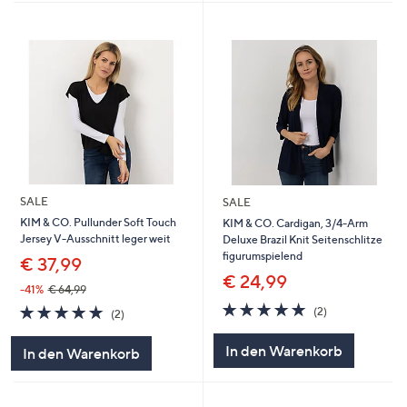
SALE
SALE
KIM & CO. Pullunder Soft Touch
KIM & CO. Cardigan, 3/4-Arm
Jersey V-Ausschnitt leger weit
Deluxe Brazil Knit Seitenschlitze
figurumspielend
€ 37,99
€ 24,99
-41%
€ 64,99
5.0
2
5.0
2
(2)
(2)
von
Bewertungen
von
Bewertungen
5
5
In den Warenkorb
In den Warenkorb