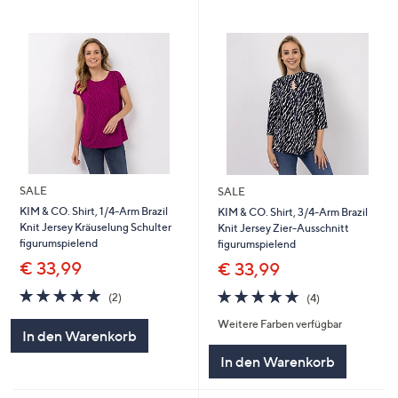
SALE
SALE
KIM & CO. Shirt, 1/4-Arm Brazil
KIM & CO. Shirt, 3/4-Arm Brazil
Knit Jersey Kräuselung Schulter
Knit Jersey Zier-Ausschnitt
figurumspielend
figurumspielend
€ 33,99
€ 33,99
5.0
2
5.0
4
(2)
(4)
von
Bewertungen
von
Bewertungen
Weitere Farben verfügbar
5
5
In den Warenkorb
In den Warenkorb