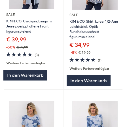
SALE
SALE
KIM & CO. Cardigan, Langarm
KIM & CO. Shirt, kurzer 1/2-Arm
Jersey, gerippt offene Front
Leichtstrick-Optik
figurumspielend
Rundhalsausschnitt
figurumspielend
€ 39,99
€ 34,99
-50%
€ 79,99
-41%
€ 59,99
5.0
3
(3)
von
Bewertungen
5.0
1
(1)
Weitere Farben verfügbar
5
von
Bewertungen
Weitere Farben verfügbar
5
In den Warenkorb
In den Warenkorb