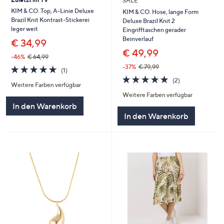
SALE
KIM & CO. Top, A-Linie Deluxe
KIM & CO. Hose, lange Form
Brazil Knit Kontrast-Stickerei
Deluxe Brazil Knit 2
leger weit
Eingrifftaschen gerader
Beinverlauf
€ 34,99
€ 49,99
-46%
€ 64,99
-37%
€ 79,99
5.0
1
(1)
von
Bewertungen
5.0
2
(2)
Weitere Farben verfügbar
5
von
Bewertungen
Weitere Farben verfügbar
5
In den Warenkorb
In den Warenkorb