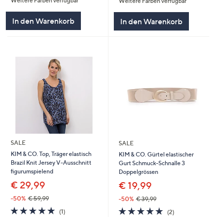
Weitere Farben verfügbar
Weitere Farben verfügbar
5
5
In den Warenkorb
In den Warenkorb
SALE
SALE
KIM & CO. Top, Träger elastisch
KIM & CO. Gürtel elastischer
Brazil Knit Jersey V-Ausschnitt
Gurt Schmuck-Schnalle 3
figurumspielend
Doppelgrössen
€ 29,99
€ 19,99
-50%
€ 59,99
-50%
€ 39,99
5.0
1
5.0
2
(1)
(2)