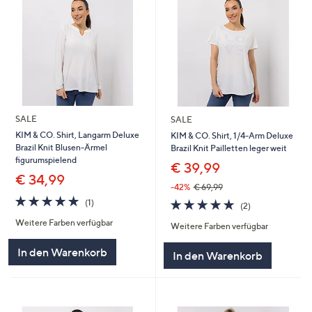
SALE
SALE
KIM & CO. Shirt, Langarm Deluxe
KIM & CO. Shirt, 1/4-Arm Deluxe
Brazil Knit Blusen-Ärmel
Brazil Knit Pailletten leger weit
figurumspielend
€ 39,99
€ 34,99
-42%
€ 69,99
5.0
1
5.0
2
(1)
(2)
von
Bewertungen
von
Bewertungen
Weitere Farben verfügbar
5
Weitere Farben verfügbar
5
In den Warenkorb
In den Warenkorb