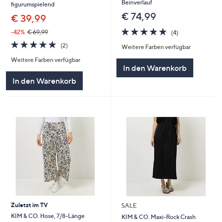
Beinverlauf
figurumspielend
€ 74,99
€ 39,99
5.0
4
-42%
€ 69,99
(4)
von
Bewertungen
5.0
2
(2)
Weitere Farben verfügbar
5
von
Bewertungen
Weitere Farben verfügbar
5
In den Warenkorb
In den Warenkorb
Zuletzt im TV
SALE
KIM & CO. Hose, 7/8-Länge
KIM & CO. Maxi-Rock Crash