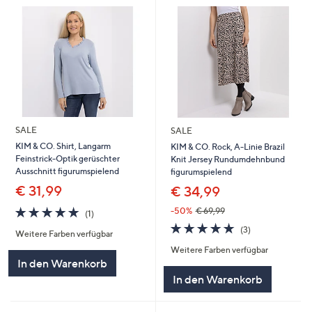
SALE
SALE
KIM & CO. Shirt, Langarm
KIM & CO. Rock, A-Linie Brazil
Feinstrick-Optik gerüschter
Knit Jersey Rundumdehnbund
Ausschnitt figurumspielend
figurumspielend
€ 31,99
€ 34,99
5.0
1
-50%
€ 69,99
(1)
von
Bewertungen
5.0
3
(3)
Weitere Farben verfügbar
5
von
Bewertungen
Weitere Farben verfügbar
5
In den Warenkorb
In den Warenkorb