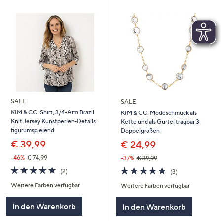
SALE
SALE
KIM & CO. Shirt, 3/4-Arm Brazil
KIM & CO. Modeschmuck als
Knit Jersey Kunstperlen-Details
Kette und als Gürtel tragbar 3
figurumspielend
Doppelgrößen
€ 39,99
€ 24,99
-46%
€ 74,99
-37%
€ 39,99
5.0
2
5.0
3
(2)
(3)
von
Bewertungen
von
Bewertungen
Weitere Farben verfügbar
Weitere Farben verfügbar
5
5
In den Warenkorb
In den Warenkorb