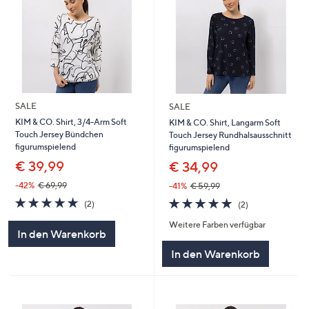
SALE
SALE
KIM & CO. Shirt, 3/4-Arm Soft
KIM & CO. Shirt, Langarm Soft
Touch Jersey Bündchen
Touch Jersey Rundhalsausschnitt
figurumspielend
figurumspielend
€ 39,99
€ 34,99
-42%
€ 69,99
-41%
€ 59,99
5.0
2
5.0
2
(2)
(2)
von
Bewertungen
von
Bewertungen
Weitere Farben verfügbar
5
5
In den Warenkorb
In den Warenkorb