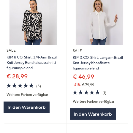
SALE
SALE
KIM & CO. Shirt, 3/4-Arm Brazil
KIM & CO. Shirt, Langarm Brazil
Knit Jersey Rundhalsausschnitt
Knit Jersey Knopfleiste
figurumspielend
figurumspielend
€ 28,99
€ 46,99
5.0
5
-41%
€ 79,99
(5)
von
Bewertungen
5.0
1
(1)
Weitere Farben verfügbar
5
von
Bewertungen
Weitere Farben verfügbar
5
In den Warenkorb
In den Warenkorb