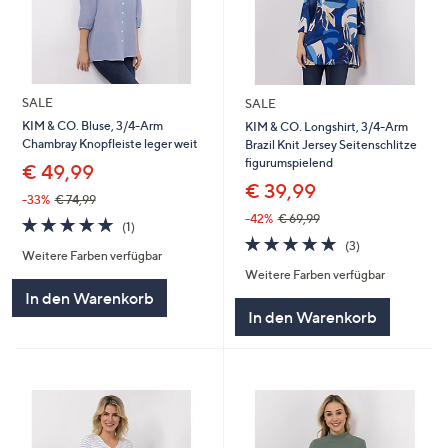
SALE
SALE
KIM & CO. Bluse, 3/4-Arm
KIM & CO. Longshirt, 3/4-Arm
Chambray Knopfleiste leger weit
Brazil Knit Jersey Seitenschlitze
figurumspielend
€ 49,99
€ 39,99
-33%
€ 74,99
-42%
€ 69,99
5.0
1
(1)
von
Bewertungen
5.0
3
(3)
Weitere Farben verfügbar
5
von
Bewertungen
Weitere Farben verfügbar
5
In den Warenkorb
In den Warenkorb