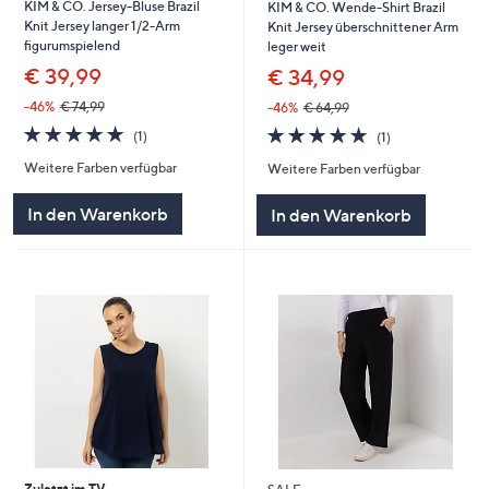
KIM & CO. Jersey-Bluse Brazil
KIM & CO. Wende-Shirt Brazil
Knit Jersey langer 1/2-Arm
Knit Jersey überschnittener Arm
figurumspielend
leger weit
€ 39,99
€ 34,99
-46%
€ 74,99
-46%
€ 64,99
5.0
1
5.0
1
(1)
(1)
von
Bewertungen
von
Bewertungen
Weitere Farben verfügbar
Weitere Farben verfügbar
5
5
In den Warenkorb
In den Warenkorb
Zuletzt im TV