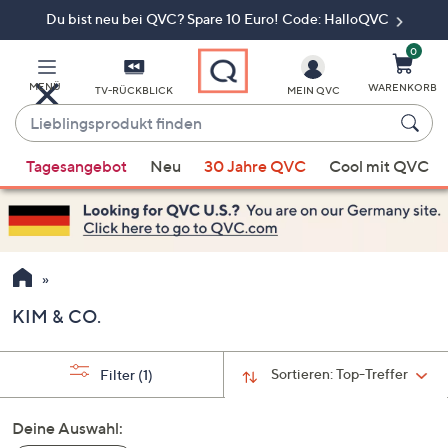
Du bist neu bei QVC? Spare 10 Euro! Code: HalloQVC
Zum
Hauptinhalt
springen
0
MENÜ
WARENKORB
TV-RÜCKBLICK
MEIN QVC
Lieblingsprodukt
finden
Wenn
Tagesangebot
Neu
30 Jahre QVC
Cool mit QVC
Vorschläge
verfügbar
sind,
verwenden
Sie
die
KIM & CO.
Pfeiltasten
nach
oben
Sortieren:
Top-Treffer
Filter
(1)
und
nach
Deine Auswahl:
unten