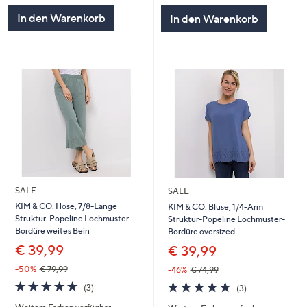
In den Warenkorb
In den Warenkorb
SALE
SALE
KIM & CO. Hose, 7/8-Länge
KIM & CO. Bluse, 1/4-Arm
Struktur-Popeline Lochmuster-
Struktur-Popeline Lochmuster-
Bordüre weites Bein
Bordüre oversized
€ 39,99
€ 39,99
-50%
€ 79,99
-46%
€ 74,99
5.0
3
5.0
3
(3)
(3)
von
Bewertungen
von
Bewertungen