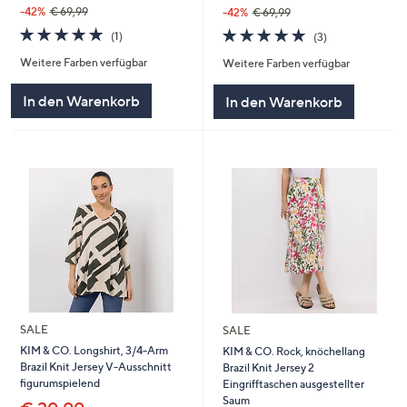
-42%
€ 69,99
-42%
€ 69,99
5.0
1
5.0
3
(1)
(3)
von
Bewertungen
von
Bewertungen
Weitere Farben verfügbar
Weitere Farben verfügbar
5
5
In den Warenkorb
In den Warenkorb
SALE
SALE
KIM & CO. Longshirt, 3/4-Arm
KIM & CO. Rock, knöchellang
Brazil Knit Jersey V-Ausschnitt
Brazil Knit Jersey 2
figurumspielend
Eingrifftaschen ausgestellter
Saum