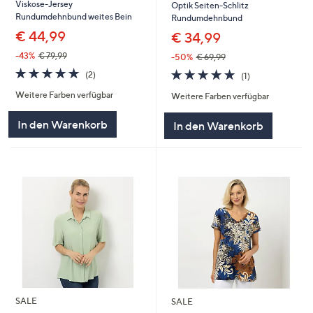
Viskose-Jersey
Optik Seiten-Schlitz
Rundumdehnbund weites Bein
Rundumdehnbund
€ 44,99
€ 34,99
-43%
€ 79,99
-50%
€ 69,99
5.0
2
5.0
1
(2)
(1)
von
Bewertungen
von
Bewertungen
Weitere Farben verfügbar
5
Weitere Farben verfügbar
5
In den Warenkorb
In den Warenkorb
SALE
SALE