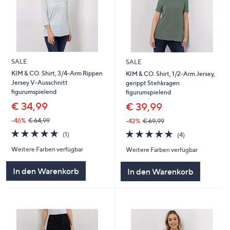
SALE
SALE
KIM & CO. Shirt, 3/4-Arm Rippen
KIM & CO. Shirt, 1/2-Arm Jersey,
Jersey V-Ausschnitt
gerippt Stehkragen
figurumspielend
figurumspielend
€ 34,99
€ 39,99
-46%
€ 64,99
-42%
€ 69,99
5.0
1
5.0
4
(1)
(4)
von
Bewertungen
von
Bewertungen
Weitere Farben verfügbar
Weitere Farben verfügbar
5
5
In den Warenkorb
In den Warenkorb