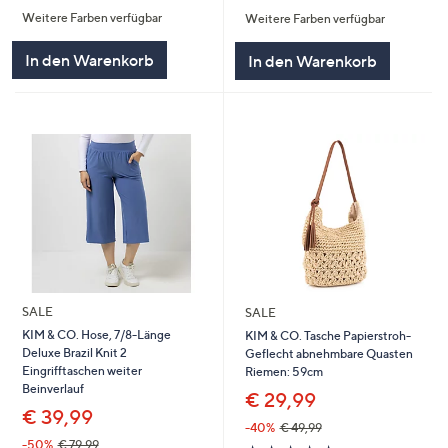
von
Bewertungen
von
Bewertungen
Weitere Farben verfügbar
Weitere Farben verfügbar
5
5
In den Warenkorb
In den Warenkorb
SALE
SALE
KIM & CO. Hose, 7/8-Länge
KIM & CO. Tasche Papierstroh-
Deluxe Brazil Knit 2
Geflecht abnehmbare Quasten
Eingrifftaschen weiter
Riemen: 59cm
Beinverlauf
€ 29,99
€ 39,99
-40%
€ 49,99
-50%
€ 79,99