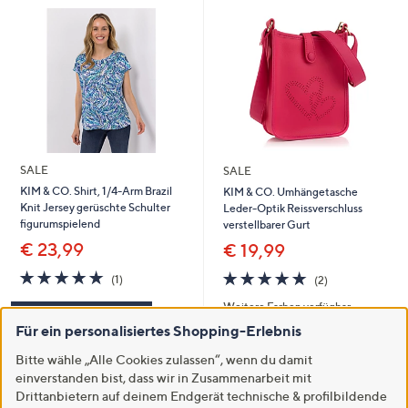
SALE
SALE
KIM & CO. Shirt, 1/4-Arm Brazil
KIM & CO. Umhängetasche
Knit Jersey gerüschte Schulter
Leder-Optik Reissverschluss
figurumspielend
verstellbarer Gurt
€ 23,99
€ 19,99
5.0
1
5.0
2
(1)
(2)
von
Bewertungen
von
Bewertungen
Weitere Farben verfügbar
5
5
In den Warenkorb
Für ein personalisiertes Shopping-Erlebnis
In den Warenkorb
Bitte wähle „Alle Cookies zulassen“, wenn du damit
einverstanden bist, dass wir in Zusammenarbeit mit
Drittanbietern auf deinem Endgerät technische & profilbildende