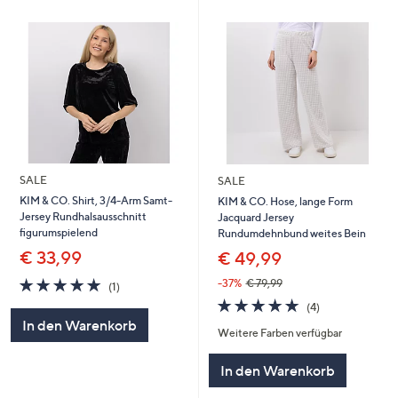
SALE
SALE
KIM & CO. Shirt, 3/4-Arm Samt-
KIM & CO. Hose, lange Form
Jersey Rundhalsausschnitt
Jacquard Jersey
figurumspielend
Rundumdehnbund weites Bein
€ 33,99
€ 49,99
5.0
1
-37%
€ 79,99
(1)
von
Bewertungen
5.0
4
(4)
5
von
Bewertungen
In den Warenkorb
Weitere Farben verfügbar
5
In den Warenkorb