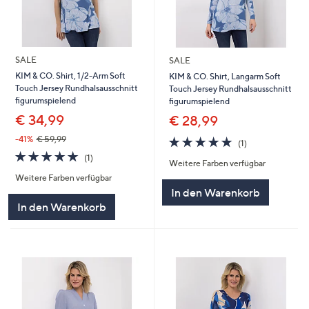
SALE
SALE
KIM & CO. Shirt, 1/2-Arm Soft
KIM & CO. Shirt, Langarm Soft
Touch Jersey Rundhalsausschnitt
Touch Jersey Rundhalsausschnitt
figurumspielend
figurumspielend
€ 34,99
€ 28,99
5.0
1
-41%
€ 59,99
(1)
von
Bewertungen
5.0
1
(1)
Weitere Farben verfügbar
5
von
Bewertungen
Weitere Farben verfügbar
5
In den Warenkorb
In den Warenkorb