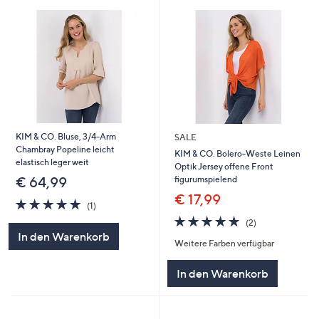
KIM & CO. Bluse, 3/4-Arm
SALE
Chambray Popeline leicht
KIM & CO. Bolero-Weste Leinen
elastisch leger weit
Optik Jersey offene Front
figurumspielend
€ 64,99
€ 17,99
5.0
1
(1)
von
Bewertungen
5.0
2
(2)
5
von
Bewertungen
In den Warenkorb
Weitere Farben verfügbar
5
In den Warenkorb