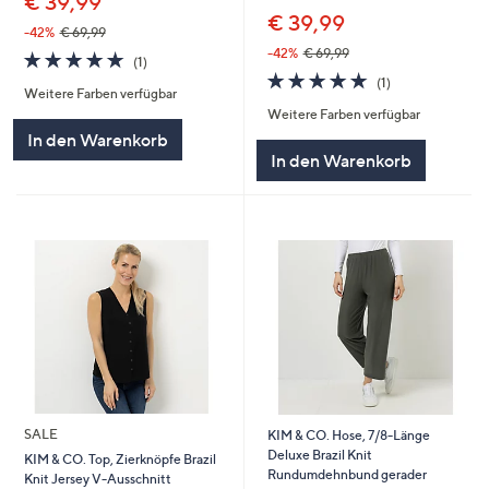
€ 39,99
€ 39,99
-42%
€ 69,99
-42%
€ 69,99
5.0
1
(1)
von
Bewertungen
5.0
1
(1)
Weitere Farben verfügbar
5
von
Bewertungen
Weitere Farben verfügbar
5
In den Warenkorb
In den Warenkorb
SALE
KIM & CO. Hose, 7/8-Länge
Deluxe Brazil Knit
KIM & CO. Top, Zierknöpfe Brazil
Rundumdehnbund gerader
Knit Jersey V-Ausschnitt