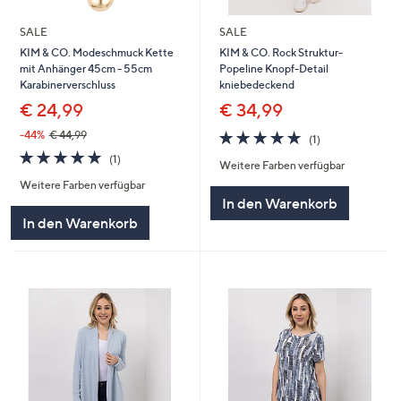
SALE
SALE
KIM & CO. Modeschmuck Kette
KIM & CO. Rock Struktur-
mit Anhänger 45cm - 55cm
Popeline Knopf-Detail
Karabinerverschluss
kniebedeckend
€ 24,99
€ 34,99
5.0
1
-44%
€ 44,99
(1)
von
Bewertungen
5.0
1
(1)
Weitere Farben verfügbar
5
von
Bewertungen
Weitere Farben verfügbar
5
In den Warenkorb
In den Warenkorb