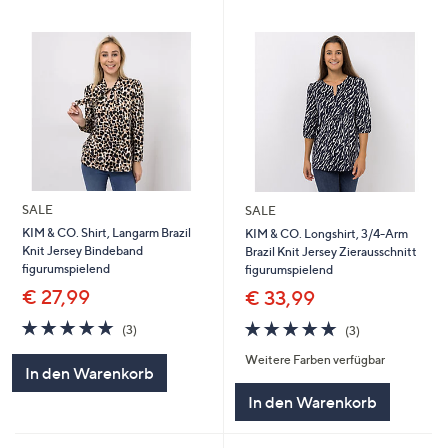
SALE
SALE
KIM & CO. Shirt, Langarm Brazil
KIM & CO. Longshirt, 3/4-Arm
Knit Jersey Bindeband
Brazil Knit Jersey Zierausschnitt
figurumspielend
figurumspielend
€ 27,99
€ 33,99
5.0
3
5.0
3
(3)
(3)
von
Bewertungen
von
Bewertungen
Weitere Farben verfügbar
5
5
In den Warenkorb
In den Warenkorb