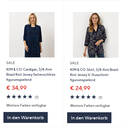
SALE
SALE
KIM & CO. Cardigan, 3/4-Arm
KIM & CO. Shirt, 3/4-Arm Brazil
Brazil Knit Jersey Seitenschlitze
Knit Jersey V-Ausschnitt
figurumspielend
figurumspielend
€ 34,99
€ 24,99
5.0
1
5.0
1
(1)
(1)
von
Bewertungen
von
Bewertungen
Weitere Farben verfügbar
Weitere Farben verfügbar
5
5
In den Warenkorb
In den Warenkorb