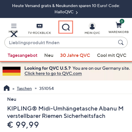
Heute Versand gratis & Neukunden sparen 10 Euro! Code:
Zum
Hauptinhalt
HalloQVC
springen
0
MENÜ
WARENKORB
TV-RÜCKBLICK
MEIN QVC
Lieblingsprodukt
finden
Wenn
Tagesangebot
Neu
30 Jahre QVC
Cool mit QVC
Vorschläge
verfügbar
sind,
verwenden
Sie
Taschen
351054
die
Neu
Pfeiltasten
KIPLING® Midi-Umhängetasche Abanu M
nach
oben
verstellbarer Riemen Sicherheitsfach
und
Gelöscht
€ 99,99
nach