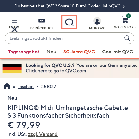
Du bist neu bei QVC? Spare 10 Euro! Code: HalloQVC
Zum
Hauptinhalt
springen
0
MENÜ
WARENKORB
TV-RÜCKBLICK
MEIN QVC
Lieblingsprodukt
finden
Wenn
Tagesangebot
Neu
30 Jahre QVC
Cool mit QVC
Vorschläge
verfügbar
sind,
verwenden
Sie
Taschen
351037
die
Neu
Pfeiltasten
KIPLING® Midi-Umhängetasche Gabette
nach
oben
S 3 Funktionsfächer Sicherheitsfach
und
Gelöscht
€ 79,99
nach
inkl. USt,
zzgl. Versand
unten