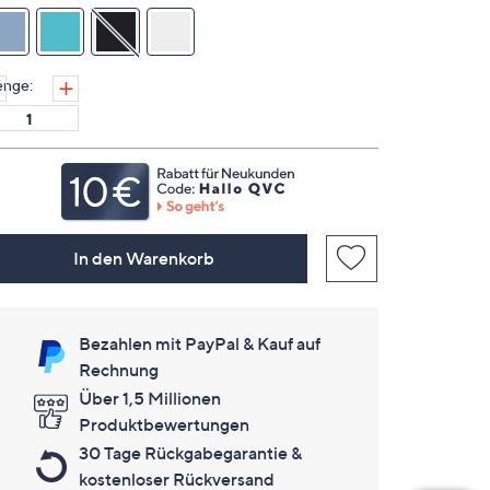
Link
auf
derselben
Seite.
nge:
In den Warenkorb
Bezahlen mit PayPal & Kauf auf
Rechnung
Über 1,5 Millionen
Produktbewertungen
30 Tage Rückgabegarantie &
kostenloser Rückversand