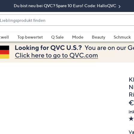
Du bist neu bei QVC? Spare 10 Euro! Code: HalloQVC
eblingsprodukt
nden
enn
rschläge
:well
Top bewertet
Q Sale
Mode
Beauty
Schmuck
rfügbar
nd,
erwenden
e
e
K
eiltasten
ach
Ni
ben
R
nd
G
€
ach
in
nten
der
ischen
Va