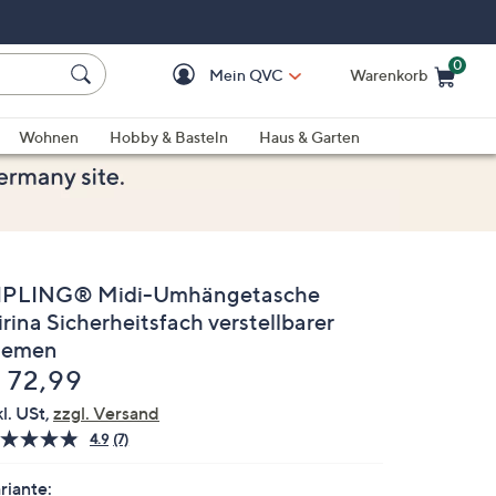
0
Mein QVC
Warenkorb
Einkaufswagen ist le
Wohnen
Hobby & Basteln
Haus & Garten
IPLING® Midi-Umhängetasche
rina Sicherheitsfach verstellbarer
iemen
elöscht
 72,99
kl. USt,
zzgl. Versand
4.9
(7)
7
Bewertungen
lesen.
riante: