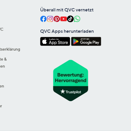
Überall mit QVC vernetzt
VC
QVC Apps herunterladen
tserklärung
te &
ten
en
ur