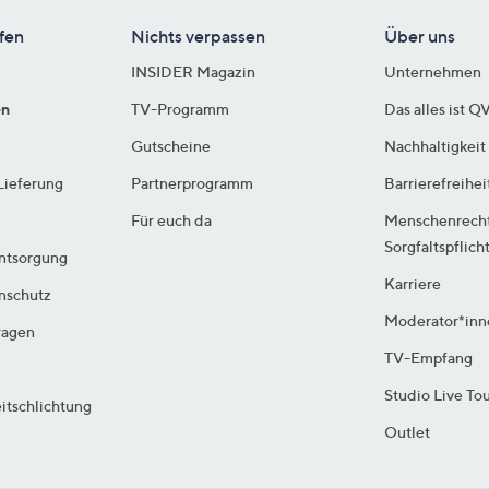
fen
Nichts verpassen
Über uns
INSIDER Magazin
Unternehmen
en
TV-Programm
Das alles ist Q
Gutscheine
Nachhaltigkeit
Lieferung
Partnerprogramm
Barrierefreihei
Für euch da
Menschenrech
Sorgfaltspflich
ntsorgung
Karriere
enschutz
Moderator*inn
ragen
TV-Empfang
Studio Live To
itschlichtung
Outlet