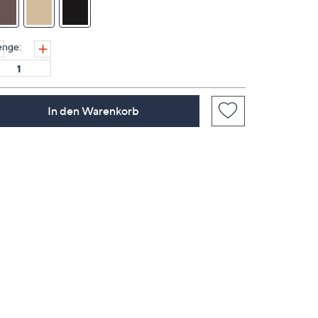
derselben
Seite.
nge:
In den Warenkorb