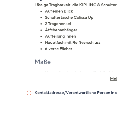
Lässige Tragbarkeit: die KIPLING® Schulter
Auf einen Blick
Schultertasche Colissa Up
2 Tragehenkel
Äffchenanhänger
Aufteilung innen
Hauptfach mit Reißverschluss
diverse Fächer
Maße
Höhe x Breite x Tiefe: ca. 32 x 50 x 17 
Henkellänge: ca. 56 cm
Meh
Material
Kontaktadresse/Verantwortliche Person in 
100 % Nylon
Futter: 100 % Polyester