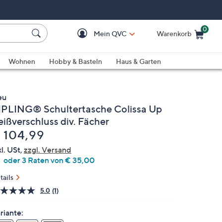
0
Mein QVC
Warenkorb
Einkaufswagen ist le
Wohnen
Hobby & Basteln
Haus & Garten
eu
IPLING® Schultertasche Colissa Up
eißverschluss div. Fächer
elöscht
 104,99
kl. USt,
zzgl. Versand
oder 3 Raten von € 35,00
tails
5.0
(1)
Bewertung
lesen.
Link
riante:
auf