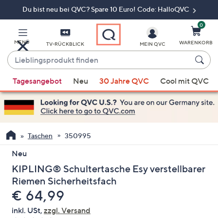
Du bist neu bei QVC? Spare 10 Euro! Code: HalloQVC
Zum
Hauptinhalt
springen
0
MENÜ
WARENKORB
TV-RÜCKBLICK
MEIN QVC
Lieblingsprodukt
finden
Wenn
Tagesangebot
Neu
30 Jahre QVC
Cool mit QVC
Vorschläge
verfügbar
sind,
verwenden
Sie
Taschen
350995
die
Neu
Pfeiltasten
KIPLING® Schultertasche Esy verstellbarer
nach
oben
Riemen Sicherheitsfach
und
Gelöscht
€ 64,99
nach
inkl. USt,
zzgl. Versand
unten