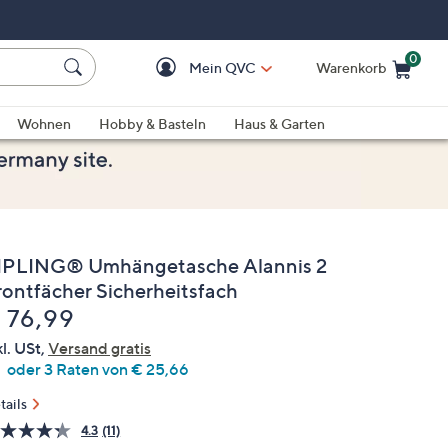
0
Mein QVC
Warenkorb
Einkaufswagen ist le
Wohnen
Hobby & Basteln
Haus & Garten
IPLING® Umhängetasche Alannis 2
rontfächer Sicherheitsfach
elöscht
 76,99
kl. USt,
Versand gratis
oder 3 Raten von € 25,66
tails
4.3
(11)
11