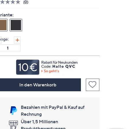
(0)
Bisher
gibt
es
riante:
keine
Bewertungen
für
dieses
Produkt..
nge:
Link
auf
derselben
Seite.
In den Warenkorb
Bezahlen mit PayPal & Kauf auf
Rechnung
Über 1,5 Millionen
Produktbewertungen