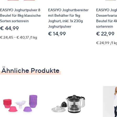
zweistufige, schonende Entsaftung
Edelstahlklinge
EASIYO Joghurtpulver 8
EASIYO Joghurtbereiter
EASIYO Jogh
Pressschnecke
Beutel für 8kg klassische
mit Behälter für 1kg
Dessertvaria
kompaktes Design
Sorten sortenrein
Joghurt, inkl. 1x 230g
Beutel für 4
Joghurtpulver
sortenrein
Tropfstopp
€ 44,99
€ 14,99
€ 22,99
€ 24,45 - € 40,17 /1 kg
Maße
€ 24,99 /1 k
ca. 29,5 x 17,8 x 24,6 cm
Gewicht
Ähnliche Produkte
ca. 3,3 kg