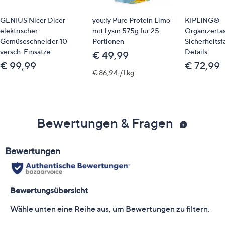
GENIUS Nicer Dicer
you:ly Pure Protein Limo
KIPLING®
elektrischer
mit Lysin 575g für 25
Organizerta
Gemüseschneider 10
Portionen
Sicherheitsf
versch. Einsätze
Details
€ 49,99
€ 99,99
€ 72,99
€ 86,94 /1 kg
Bewertungen & Fragen