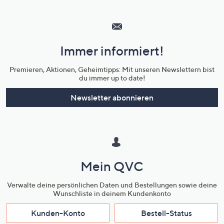
Hilfeseiten,
Service
und
Immer informiert!
Unternehmensinformationen
Premieren, Aktionen, Geheimtipps: Mit unseren Newslettern bist
du immer up to date!
Newsletter abonnieren
Mein QVC
Verwalte deine persönlichen Daten und Bestellungen sowie deine
Wunschliste in deinem Kundenkonto
Kunden-Konto
Bestell-Status