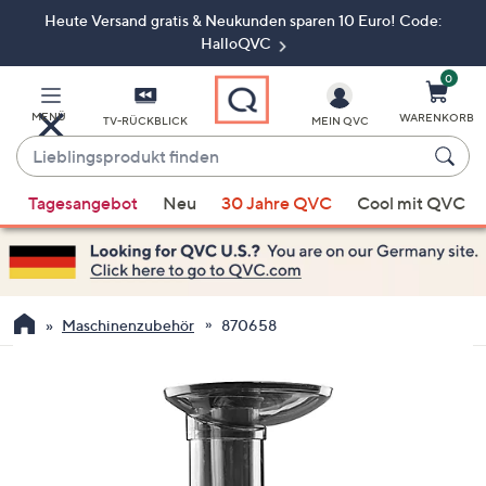
Heute Versand gratis & Neukunden sparen 10 Euro! Code:
Zum
Hauptinhalt
HalloQVC
springen
0
MENÜ
WARENKORB
TV-RÜCKBLICK
MEIN QVC
Lieblingsprodukt
finden
Wenn
Tagesangebot
Neu
30 Jahre QVC
Cool mit QVC
Vorschläge
verfügbar
sind,
verwenden
Sie
Maschinenzubehör
870658
die
Pfeiltasten
nach
oben
und
nach