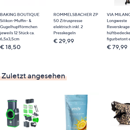
BAKING BOUTIQUE
ROMMELSBACHER ZP
VIA MILAN
Silikon-Muffin- &
50 Zitruspresse
Longweste
Gugelhupfförmchen
elektrisch inkl. 2
Reverskrage
jeweils 12 Stück ca.
Presskegeln
hüftbedeck
6,5x3,5cm
figurbetont 
€ 29,99
€ 18,50
€ 79,99
Zuletzt angesehen