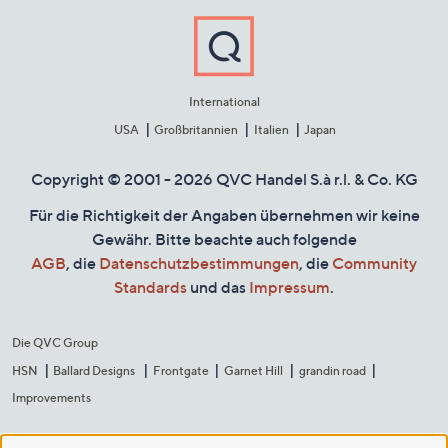
International
USA
Großbritannien
Italien
Japan
Copyright © 2001 - 2026 QVC Handel S.à r.l. & Co. KG
Für die Richtigkeit der Angaben übernehmen wir keine
Gewähr. Bitte beachte auch folgende
AGB
, die
Datenschutzbestimmungen
, die
Community
Standards
und das
Impressum
.
Die QVC Group
HSN
Ballard Designs
Frontgate
Garnet Hill
grandin road
Improvements