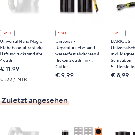
SALE
SALE
SALE
Universal Nano Magic
Universal-
BARICUS
Klebeband ultra starke
Reparaturklebeband
Universalsch
Haftung rückstandsfrei
wasserfest abdichten &
inkl. Magnet 
4x á 3m
flicken 2x á 3m inkl.
Schrauben
Cutter
5J.Herstelle
€ 11,99
€ 9,99
€ 8,99
€ 1,00 /1 MTR
Zuletzt angesehen