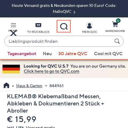
Heute Versand gratis & Neukunden sparen 10 Euro! Code:
Zum
Hauptinhalt
HalloQVC
springen
0
MENÜ
WARENKORB
TV-RÜCKBLICK
MEIN QVC
Lieblingsprodukt
finden
Wenn
Tagesangebot
Neu
30 Jahre QVC
Cool mit QVC
Vorschläge
verfügbar
sind,
verwenden
Sie
Haus & Garten
844961
die
KLEMAB® Klebemaßband Messen,
Pfeiltasten
Abkleben & Dokumentieren 2 Stück +
nach
Abroller
oben
Gelöscht
€ 15,99
und
nach
inkl. USt,
Versand gratis