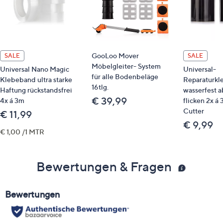
GooLoo Mover
SALE
SALE
Möbelgleiter- System
Universal Nano Magic
Universal-
für alle Bodenbeläge
Klebeband ultra starke
Reparaturk
16tlg.
Haftung rückstandsfrei
wasserfest a
€ 39,99
4x á 3m
flicken 2x á 
Cutter
€ 11,99
€ 9,99
€ 1,00 /1 MTR
Bewertungen & Fragen