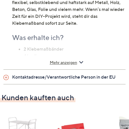
flexibel, selbstklebend und haftstark auf Metall, Holz,
Beton, Glas, Folie und vielem mehr. Wenn’s mal wieder
Zeit für ein DIY-Projekt wird, steht dir das
Klebemaßband sofort zur Seite.
Was erhalte ich?
2 Klebemaßbänder
Abroller
Mehr anzeigen
Auf einen Blick
Kontaktadresse/Verantwortliche Person in der EU
flexibel, selbstklebend und haftstark – auf Metall,
Holz, Beton, Glas, Folie
präzise Bemaßung auf fortlaufender 10-cm-
Kunden kauften auch
Blockskala für weniger Verschnitt
beschreibbare Oberfläche
direktes Sägen oder Bohren durch das Band spart
Zeit bei der Markierung