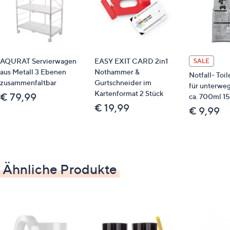
einfach in der Anwendung und rückstandslos
ablösbar
vielseitig einsetzbar als Lineal, Abstandsband
oder Umfangmaß
ideal zum DIY-Heimwerken und Basteln
AQURAT Servierwagen
EASY EXIT CARD 2in1
SALE
aus Metall 3 Ebenen
Nothammer &
Maße
Notfall- Toi
zusammenfaltbar
Gurtschneider im
für unterweg
Kartenformat 2 Stück
€ 79,99
ca. 700ml 15
Länge: ca. 50 m
€ 19,99
€ 9,99
Breite: ca. 2,5 cm
Identifikationsnummer
GTIN: 4270004945706
Ähnliche Produkte