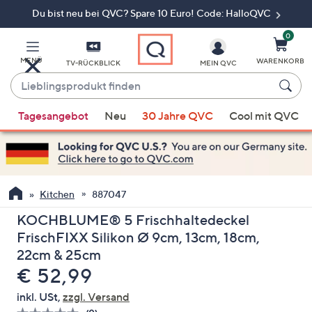
Du bist neu bei QVC? Spare 10 Euro! Code: HalloQVC
Zum
Hauptinhalt
springen
0
MENÜ
WARENKORB
TV-RÜCKBLICK
MEIN QVC
Lieblingsprodukt
finden
Wenn
Tagesangebot
Neu
30 Jahre QVC
Cool mit QVC
Vorschläge
verfügbar
sind,
verwenden
Sie
Kitchen
887047
die
KOCHBLUME® 5 Frischhaltedeckel
Pfeiltasten
FrischFIXX Silikon Ø 9cm, 13cm, 18cm,
nach
22cm & 25cm
oben
Gelöscht
€ 52,99
und
nach
inkl. USt,
zzgl. Versand
unten