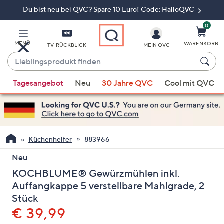
Du bist neu bei QVC? Spare 10 Euro! Code: HalloQVC
Zum
Hauptinhalt
springen
0
MENÜ
WARENKORB
TV-RÜCKBLICK
MEIN QVC
Lieblingsprodukt
finden
Wenn
Tagesangebot
Neu
30 Jahre QVC
Cool mit QVC
Vorschläge
verfügbar
sind,
verwenden
Sie
Küchenhelfer
883966
die
Neu
Pfeiltasten
KOCHBLUME® Gewürzmühlen inkl.
nach
oben
Auffangkappe 5 verstellbare Mahlgrade, 2
und
Stück
nach
Gelöscht
€ 39,99
unten