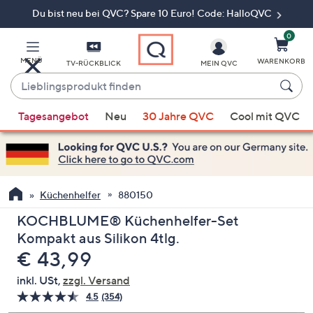
Du bist neu bei QVC? Spare 10 Euro! Code: HalloQVC
Zum
Hauptinhalt
springen
0
MENÜ
WARENKORB
TV-RÜCKBLICK
MEIN QVC
Lieblingsprodukt
finden
Wenn
Tagesangebot
Neu
30 Jahre QVC
Cool mit QVC
Vorschläge
verfügbar
sind,
verwenden
Sie
Küchenhelfer
880150
die
KOCHBLUME® Küchenhelfer-Set
Pfeiltasten
Kompakt aus Silikon 4tlg.
nach
Gelöscht
€ 43,99
oben
und
inkl. USt,
zzgl. Versand
nach
4.5
(354)
354
unten