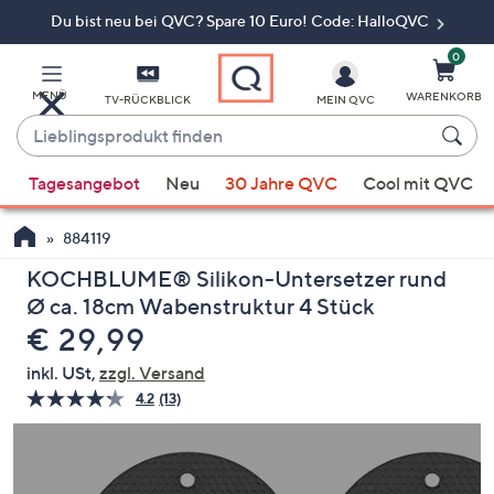
Du bist neu bei QVC? Spare 10 Euro! Code: HalloQVC
Zum
Hauptinhalt
springen
0
MENÜ
WARENKORB
TV-RÜCKBLICK
MEIN QVC
Lieblingsprodukt
finden
Wenn
Tagesangebot
Neu
30 Jahre QVC
Cool mit QVC
Vorschläge
verfügbar
884119
sind,
verwenden
KOCHBLUME® Silikon-Untersetzer rund
Sie
Ø ca. 18cm Wabenstruktur 4 Stück
die
Gelöscht
€ 29,99
Pfeiltasten
inkl. USt,
zzgl. Versand
nach
4.2
(13)
13
oben
Bewertungen
und
lesen.
Link
nach
auf
unten