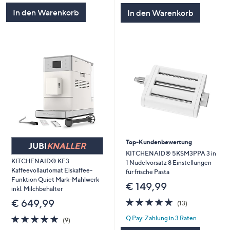
In den Warenkorb
In den Warenkorb
Top-Kundenbewertung
JUBI
KNALLER
KITCHENAID® 5KSM3PPA 3 in
KITCHENAID® KF3
1 Nudelvorsatz 8 Einstellungen
Kaffeevollautomat Eiskaffee-
für frische Pasta
Funktion Quiet Mark-Mahlwerk
€ 149,99
inkl. Milchbehälter
4.8
13
€ 649,99
(13)
von
Bewertungen
4.9
9
Q Pay: Zahlung in 3 Raten
5
(9)
von
Bewertungen