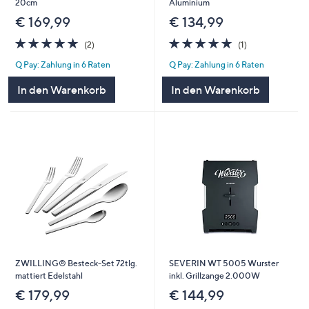
20cm
Aluminium
€ 169,99
€ 134,99
5.0
2
5.0
1
(2)
(1)
von
Bewertungen
von
Bewertungen
Q Pay: Zahlung in 6 Raten
Q Pay: Zahlung in 6 Raten
5
5
In den Warenkorb
In den Warenkorb
ZWILLING® Besteck-Set 72tlg.
SEVERIN WT 5005 Wurster
mattiert Edelstahl
inkl. Grillzange 2.000W
€ 179,99
€ 144,99