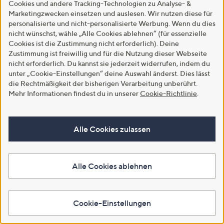
Cookies und andere Tracking-Technologien zu Analyse- &
Marketingzwecken einsetzen und auslesen. Wir nutzen diese für
Top-Kundenbewertung
WOLL® D-Lite Bratpfannen-
personalisierte und nicht-personalisierte Werbung. Wenn du dies
Set, 2tlg Ø20 & 24cm PFAS-frei
KITCHENAID® Nudelvorsatz
nicht wünschst, wähle „Alle Cookies ablehnen“ (für essenzielle
aus Edelstahl inkl.
€ 114,99
Cookies ist die Zustimmung nicht erforderlich). Deine
Reinigungsbürste 3tlg.
Zustimmung ist freiwillig und für die Nutzung dieser Webseite
4.7
3
(3)
€ 149,99
nicht erforderlich. Du kannst sie jederzeit widerrufen, indem du
von
Bewertungen
Q Pay: Zahlung in 3 Raten
unter „Cookie-Einstellungen“ deine Auswahl änderst. Dies lässt
5
4.7
102
(102)
die Rechtmäßigkeit der bisherigen Verarbeitung unberührt.
von
Bewertungen
In den Warenkorb
Q Pay: Zahlung in 3 Raten
5
Mehr Informationen findest du in unserer
Cookie-Richtlinie
.
In den Warenkorb
Alle Cookies zulassen
Alle Cookies ablehnen
Cookie-Einstellungen