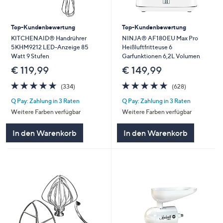
Top-Kundenbewertung
Top-Kundenbewertung
KITCHENAID® Handrührer
NINJA® AF180EU Max Pro
5KHM9212 LED-Anzeige 85
Heißluftfritteuse 6
Watt 9 Stufen
Garfunktionen 6,2L Volumen
€ 119,99
€ 149,99
4.7
334
4.7
628
(334)
(628)
von
Bewertungen
von
Bewertungen
Q Pay: Zahlung in 3 Raten
Q Pay: Zahlung in 3 Raten
5
5
Weitere Farben verfügbar
Weitere Farben verfügbar
In den Warenkorb
In den Warenkorb