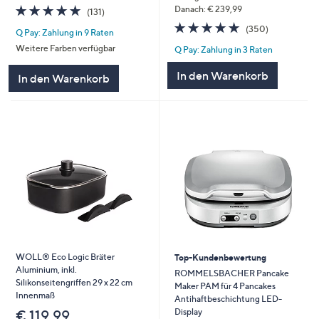
4.8
131
Danach: € 239,99
(131)
von
Bewertungen
4.8
350
(350)
Q Pay: Zahlung in 9 Raten
5
von
Bewertunge
Weitere Farben verfügbar
Q Pay: Zahlung in 3 Raten
5
In den Warenkorb
In den Warenkorb
WOLL® Eco Logic Bräter
Top-Kundenbewertung
Aluminium, inkl.
ROMMELSBACHER Pancake
Silikonseitengriffen 29 x 22 cm
Maker PAM für 4 Pancakes
Innenmaß
Antihaftbeschichtung LED-
Display
€ 119,99