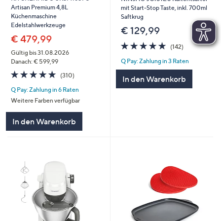
Artisan Premium 4,8L
mit Start-Stop Taste, inkl. 700ml
Küchenmaschine
Saftkrug
Edelstahlwerkzeuge
€ 129,99
€ 479,99
4.7
142
(142)
von
Bewertungen
Gültig bis 31.08.2026
Q Pay: Zahlung in 3 Raten
5
Danach: € 599,99
4.7
310
(310)
In den Warenkorb
von
Bewertungen
Q Pay: Zahlung in 6 Raten
5
Weitere Farben verfügbar
In den Warenkorb