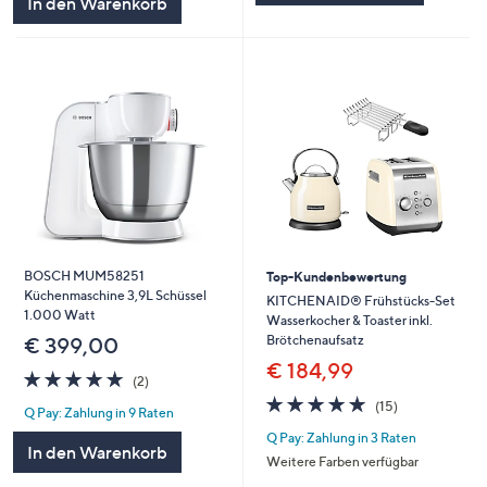
In den Warenkorb
BOSCH MUM58251
Top-Kundenbewertung
Küchenmaschine 3,9L Schüssel
KITCHENAID® Frühstücks-Set
1.000 Watt
Wasserkocher & Toaster inkl.
Brötchenaufsatz
€ 399,00
€ 184,99
5.0
2
(2)
von
Bewertungen
5.0
15
(15)
Q Pay: Zahlung in 9 Raten
5
von
Bewertungen
Q Pay: Zahlung in 3 Raten
5
In den Warenkorb
Weitere Farben verfügbar