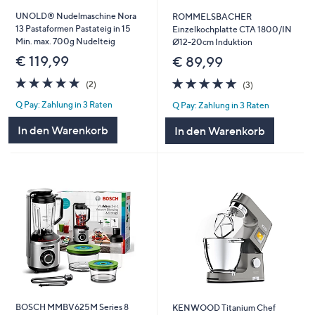
UNOLD® Nudelmaschine Nora
ROMMELSBACHER
13 Pastaformen Pastateig in 15
Einzelkochplatte CTA 1800/IN
Min. max. 700g Nudelteig
Ø12-20cm Induktion
€ 119,99
€ 89,99
5.0
2
5.0
3
(2)
(3)
von
Bewertungen
von
Bewertungen
Q Pay: Zahlung in 3 Raten
Q Pay: Zahlung in 3 Raten
5
5
In den Warenkorb
In den Warenkorb
BOSCH MMBV625M Series 8
KENWOOD Titanium Chef