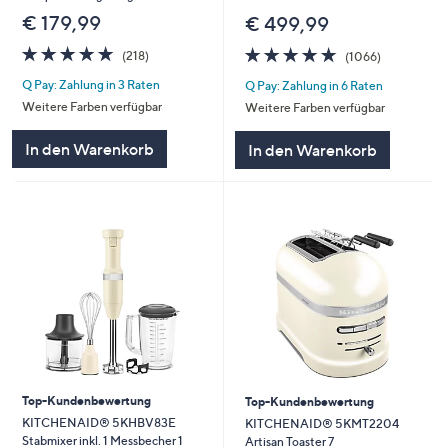
€ 179,99
€ 499,99
4.8
218
4.8
1066
(218)
(1066)
von
Bewertungen
von
Bewertunge
Q Pay: Zahlung in 3 Raten
Q Pay: Zahlung in 6 Raten
5
5
Weitere Farben verfügbar
Weitere Farben verfügbar
In den Warenkorb
In den Warenkorb
Top-Kundenbewertung
Top-Kundenbewertung
KITCHENAID® 5KHBV83E
KITCHENAID® 5KMT2204
Stabmixer inkl. 1 Messbecher 1
Artisan Toaster 7