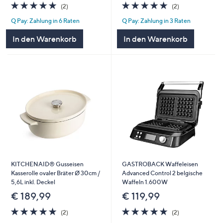
5.0
2
5.0
2
(2)
(2)
von
Bewertungen
von
Bewertungen
Q Pay: Zahlung in 6 Raten
Q Pay: Zahlung in 3 Raten
5
5
In den Warenkorb
In den Warenkorb
KITCHENAID® Gusseisen
GASTROBACK Waffeleisen
Kasserolle ovaler Bräter Ø 30cm /
Advanced Control 2 belgische
5,6L inkl. Deckel
Waffeln 1.600W
€ 189,99
€ 119,99
5.0
2
5.0
2
(2)
(2)
von
Bewertungen
von
Bewertungen