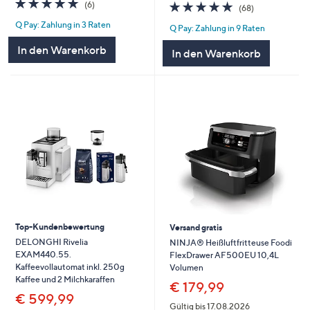
4.8
6
4.8
68
(6)
(68)
von
Bewertungen
von
Bewertungen
Q Pay: Zahlung in 3 Raten
5
Q Pay: Zahlung in 9 Raten
5
In den Warenkorb
In den Warenkorb
Top-Kundenbewertung
Versand gratis
DELONGHI Rivelia
NINJA® Heißluftfritteuse Foodi
EXAM440.55.
FlexDrawer AF500EU 10,4L
Kaffeevollautomat inkl. 250g
Volumen
Kaffee und 2 Milchkaraffen
€ 179,99
€ 599,99
Gültig bis 17.08.2026