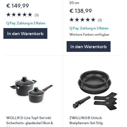
20 cm
€ 149,99
€ 138,99
5.0
3
(3)
von
Bewertungen
5.0
3
(3)
Q Pay: Zahlung in 3 Raten
5
von
Bewertungen
Q Pay: Zahlung in 3 Raten
5
In den Warenkorb
Weitere Farben verfügbar
In den Warenkorb
WOLL® D-Lite Topf-Set inkl.
ZWILLING® Unlock
Sicherheits- glasdeckel 18cm &
Bratpfannen-Set 5tlg.