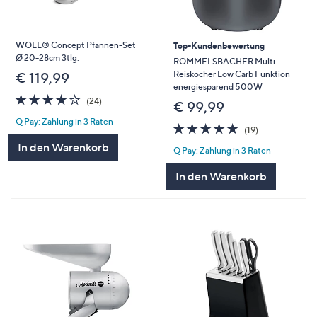
WOLL® Concept Pfannen-Set
Top-Kundenbewertung
Ø 20-28cm 3tlg.
ROMMELSBACHER Multi
Reiskocher Low Carb Funktion
€ 119,99
energiesparend 500W
3.8
24
(24)
€ 99,99
von
Bewertungen
Q Pay: Zahlung in 3 Raten
5
4.7
19
(19)
von
Bewertungen
In den Warenkorb
Q Pay: Zahlung in 3 Raten
5
In den Warenkorb