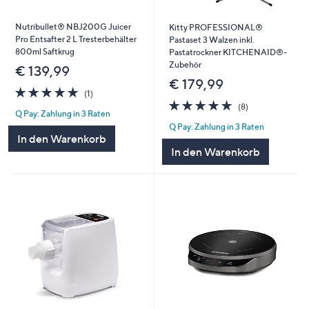
Nutribullet® NBJ200G Juicer
Kitty PROFESSIONAL®
Pro Entsafter 2 L Tresterbehälter
Pastaset 3 Walzen inkl.
800ml Saftkrug
Pastatrockner KITCHENAID®-
Zubehör
€ 139,99
€ 179,99
5.0
1
(1)
von
Bewertungen
5.0
8
(8)
Q Pay: Zahlung in 3 Raten
5
von
Bewertungen
Q Pay: Zahlung in 3 Raten
5
In den Warenkorb
In den Warenkorb