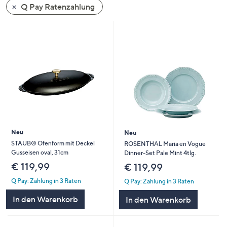
Q Pay Ratenzahlung
oder
wischen
Sie
auf
Touch-
Geräten
nach
links
bzw.
rechts,
um
Neu
Neu
diese
STAUB® Ofenform mit Deckel
ROSENTHAL Maria en Vogue
Gusseisen oval, 31cm
Dinner-Set Pale Mint 4tlg.
anzuzeigen.
€ 119,99
€ 119,99
Q Pay: Zahlung in 3 Raten
Q Pay: Zahlung in 3 Raten
In den Warenkorb
In den Warenkorb