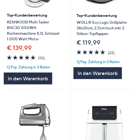
Top-Kundenbewertung
Top-Kundenbewertung
KENWOOD Multi Tasker
WOLL® Eco Logic Grillplatte
KHC30.000WH
38x30cm, 2,5cm hoch inkl. 2
Küchenmaschine 4,3L Schüssel
Silikon-Topflappen
1.000 Watt Motor
€ 119,99
€ 139,99
4.7
22
(22)
4.7
10
von
Bewertungen
(10)
Q Pay: Zahlung in 3 Raten
von
Bewertungen
5
Q Pay: Zahlung in 3 Raten
5
In den Warenkorb
In den Warenkorb