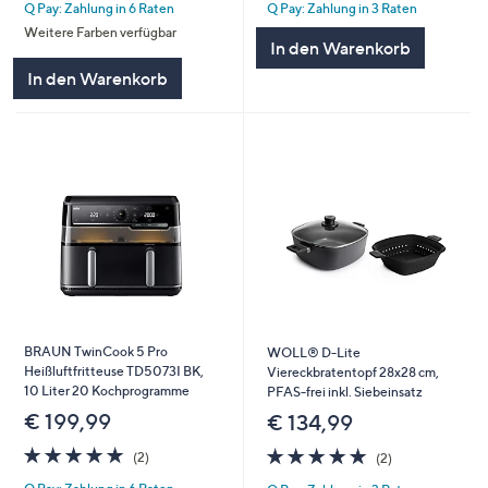
Q Pay: Zahlung in 6 Raten
Q Pay: Zahlung in 3 Raten
5
5
Weitere Farben verfügbar
In den Warenkorb
In den Warenkorb
BRAUN TwinCook 5 Pro
WOLL® D-Lite
Heißluftfritteuse TD5073I BK,
Viereckbratentopf 28x28 cm,
10 Liter 20 Kochprogramme
PFAS-frei inkl. Siebeinsatz
€ 199,99
€ 134,99
5.0
2
5.0
2
(2)
(2)
von
Bewertungen
von
Bewertungen