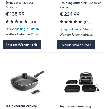
Schneebesenaufsatz 1
Bräunungsstufen inkl. Sandwich-
Zerkleinerer
Zange
€ 138,99
€ 234,99
4.8
114
4.7
178
(114)
(178)
von
Bewertungen
von
Bewertungen
Q Pay: Zahlung in 3 Raten
Q Pay: Zahlung in 6 Raten
5
5
Weitere Farben verfügbar
Weitere Farben verfügbar
In den Warenkorb
In den Warenkorb
Top-Kundenbewertung
Top-Kundenbewertung