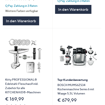
Q Pay: Zahlung in 3 Raten
5
von
Bewertungen
Q Pay: Zahlung in 3 Raten
5
In den Warenkorb
Weitere Farben verfügbar
In den Warenkorb
Kitty PROFESSIONAL®
Top-Kundenbewertung
Edelstahl-Fleischwolf inkl.
BOSCH MUMS6ZS34
Zubehör für alle
Küchenmaschine Series 6 mit
KITCHENAID®-Maschinen
Waage 5,5L Volumen
€ 169,99
€ 679,99