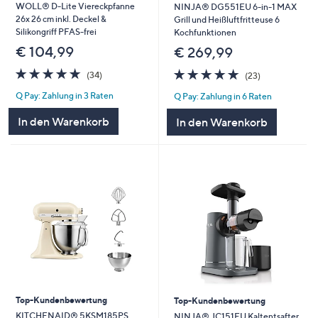
WOLL® D-Lite Viereckpfanne
NINJA® DG551EU 6-in-1 MAX
26x 26 cm inkl. Deckel &
Grill und Heißluftfritteuse 6
Silikongriff PFAS-frei
Kochfunktionen
€ 104,99
€ 269,99
4.7
34
4.7
23
(34)
(23)
von
Bewertungen
von
Bewertungen
Q Pay: Zahlung in 3 Raten
Q Pay: Zahlung in 6 Raten
5
5
In den Warenkorb
In den Warenkorb
Top-Kundenbewertung
Top-Kundenbewertung
KITCHENAID® 5KSM185PS
NINJA® JC151EU Kaltentsafter