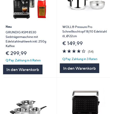
Neu
WOLL® Pressure Pro
Schnellkochtopf 18/10 Edelstahl
GRUNDIG KSM 8530
6l, Ø 22cm
Siebträgermaschine mit
Edelstahlmahlwerk inkl. 250g
€ 149,99
Kaffee
4.3
54
(54)
€ 299,99
von
Bewertungen
Q Pay: Zahlung in 3 Raten
5
Q Pay: Zahlung in 6 Raten
In den Warenkorb
In den Warenkorb