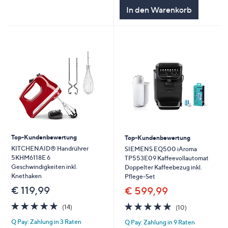
In den Warenkorb
Top-Kundenbewertung
Top-Kundenbewertung
KITCHENAID® Handrührer
SIEMENS EQ500 iAroma
5KHM6118E 6
TP553E09 Kaffeevollautomat
Geschwindigkeiten inkl.
Doppelter Kaffeebezug inkl.
Knethaken
Pflege-Set
€ 119,99
€ 599,99
4.9
14
4.9
10
(14)
(10)
von
Bewertungen
von
Bewertungen
Q Pay: Zahlung in 3 Raten
Q Pay: Zahlung in 9 Raten
5
5