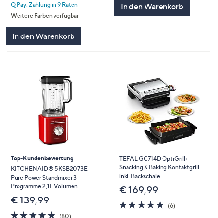
Q Pay: Zahlung in 9 Raten
In den Warenkorb
5
Weitere Farben verfügbar
In den Warenkorb
Top-Kundenbewertung
TEFAL GC714D OptiGrill+
Snacking & Baking Kontaktgrill
KITCHENAID® 5KSB2073E
inkl. Backschale
Pure Power Standmixer 3
Programme 2,1L Volumen
€ 169,99
€ 139,99
4.8
6
(6)
von
Bewertungen
4.8
80
(80)