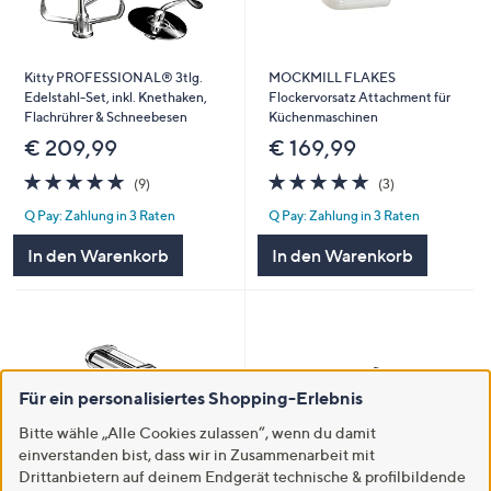
Kitty PROFESSIONAL® 3tlg.
MOCKMILL FLAKES
Edelstahl-Set, inkl. Knethaken,
Flockervorsatz Attachment für
Flachrührer & Schneebesen
Küchenmaschinen
€ 209,99
€ 169,99
4.7
9
4.7
3
(9)
(3)
von
Bewertungen
von
Bewertungen
Q Pay: Zahlung in 3 Raten
Q Pay: Zahlung in 3 Raten
5
5
In den Warenkorb
In den Warenkorb
Für ein personalisiertes Shopping-Erlebnis
Bitte wähle „Alle Cookies zulassen“, wenn du damit
einverstanden bist, dass wir in Zusammenarbeit mit
Drittanbietern auf deinem Endgerät technische & profilbildende