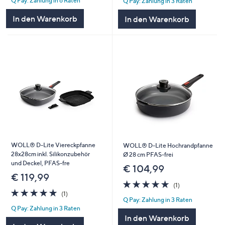
Q Pay: Zahlung in 6 Raten
Q Pay: Zahlung in 3 Raten
5
5
In den Warenkorb
In den Warenkorb
WOLL® D-Lite Viereckpfanne
WOLL® D-Lite Hochrandpfanne
28x28cm inkl. Silikonzubehör
Ø 28 cm PFAS-frei
und Deckel, PFAS-fre
€ 104,99
€ 119,99
5.0
1
(1)
5.0
1
von
Bewertungen
(1)
Q Pay: Zahlung in 3 Raten
von
Bewertungen
5
Q Pay: Zahlung in 3 Raten
5
In den Warenkorb