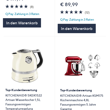
€ 89,99
4.8
8
(8)
von
Bewertungen
4.8
12
(12)
Q Pay: Zahlung in 3 Raten
5
von
Bewertungen
Q Pay: Zahlung in 3 Raten
5
In den Warenkorb
In den Warenkorb
Top-Kundenbewertung
Top-Kundenbewertung
KITCHENAID® 5KEK1522
KITCHENAID® Artisan KSM175
Artisan Wasserkocher 1,5L
Küchenmaschine 4,8L
Fassungsvermögen
Fassungsvermögen 5 Jahre
Temperaturregelung
Garantie