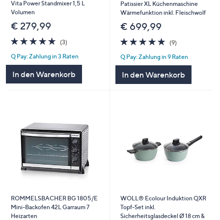
Vita Power Standmixer 1,5 L
Patissier XL Küchenmaschine
Volumen
Wärmefunktion inkl. Fleischwolf
€ 279,99
€ 699,99
5.0
3
5.0
9
(3)
(9)
von
Bewertungen
von
Bewertungen
Q Pay: Zahlung in 3 Raten
Q Pay: Zahlung in 9 Raten
5
5
In den Warenkorb
In den Warenkorb
ROMMELSBACHER BG 1805/E
WOLL® Ecolour Induktion QXR
Mini-Backofen 42L Garraum 7
Topf-Set inkl.
Heizarten
Sicherheitsglasdeckel Ø 18 cm &