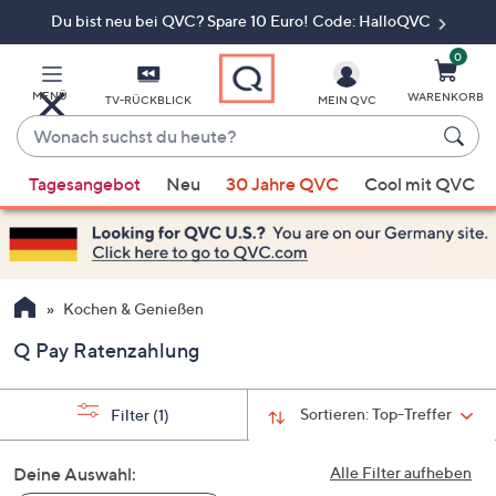
Du bist neu bei QVC? Spare 10 Euro! Code: HalloQVC
Zum
Hauptinhalt
springen
0
MENÜ
WARENKORB
TV-RÜCKBLICK
MEIN QVC
Wonach
suchst
Wenn
du
Tagesangebot
Neu
30 Jahre QVC
Cool mit QVC
Vorschläge
heute?
verfügbar
sind,
verwenden
Sie
Kochen & Genießen
die
Q Pay Ratenzahlung
Pfeiltasten
nach
oben
Sortieren:
Top-Treffer
Filter
(1)
und
nach
Deine Auswahl:
Alle Filter aufheben
unten