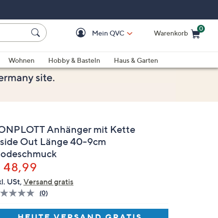
0
Mein QVC
Warenkorb
Einkaufswagen ist le
Wohnen
Hobby & Basteln
Haus & Garten
ONPLOTT Anhänger mit Kette
nside Out Länge 40-9cm
odeschmuck
elöscht
 48,99
kl. USt,
Versand gratis
(0)
Bisher
gibt
es
HEUTE VERSAND GRATIS