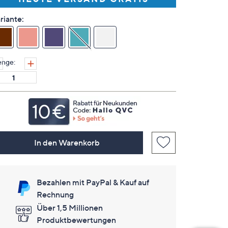
keine
Bewertungen
für
riante:
dieses
Produkt..
Link
auf
derselben
nge:
Seite.
In den Warenkorb
Bezahlen mit PayPal & Kauf auf
Rechnung
Über 1,5 Millionen
Produktbewertungen