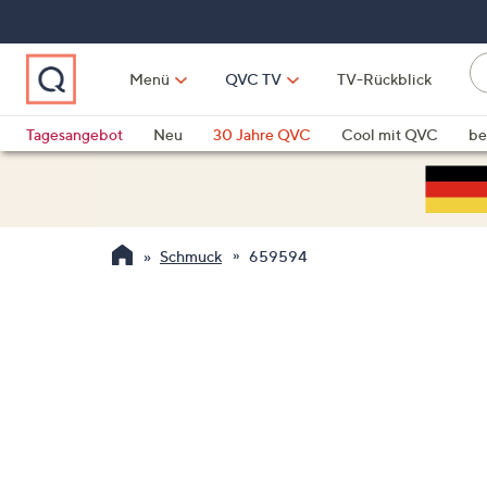
Zum
Hauptinhalt
springen
Li
Menü
QVC TV
TV-Rückblick
fi
W
Vo
Tagesangebot
Neu
30 Jahre QVC
Cool mit QVC
be
ve
QLINARISCH
Technik
si
v
Si
Schmuck
659594
di
Pf
n
o
u
n
u
o
w