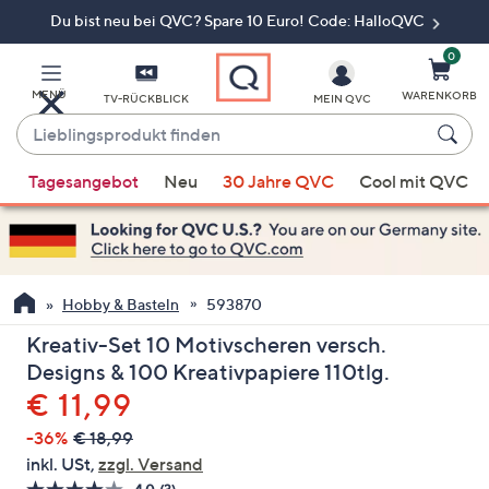
Du bist neu bei QVC? Spare 10 Euro! Code: HalloQVC
Zum
Hauptinhalt
springen
0
MENÜ
WARENKORB
TV-RÜCKBLICK
MEIN QVC
Lieblingsprodukt
finden
Wenn
Tagesangebot
Neu
30 Jahre QVC
Cool mit QVC
Vorschläge
verfügbar
sind,
verwenden
Sie
Hobby & Basteln
593870
die
Kreativ-Set 10 Motivscheren versch.
Pfeiltasten
Designs & 100 Kreativpapiere 110tlg.
nach
Gelöscht
€ 11,99
oben
und
-36%
€ 18,99
nach
inkl. USt,
zzgl. Versand
unten