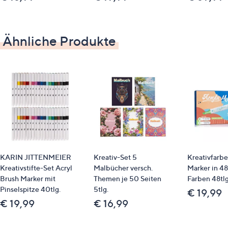
Ähnliche Produkte
KARIN JITTENMEIER
Kreativ-Set 5
Kreativfarb
Kreativstifte-Set Acryl
Malbücher versch.
Marker in 48
Brush Marker mit
Themen je 50 Seiten
Farben 48tlg
Pinselspitze 40tlg.
5tlg.
€ 19,99
€ 19,99
€ 16,99