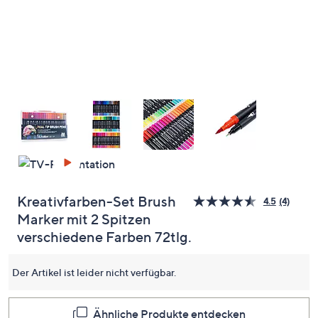
oder
wischen
Sie
auf
Touch-
Geräten
nach
links
bzw.
rechts,
um
diese
Kreativfarben-Set Brush
4.5
(4)
4
anzuzeigen.
Marker mit 2 Spitzen
Bewert
lesen.
verschiedene Farben 72tlg.
Link
auf
dersel
Der Artikel ist leider nicht verfügbar.
Seite.
Ähnliche Produkte entdecken