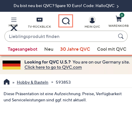
Du bist neu bei QVC? Spare 10 Euro! Code: HalloQVC
Zum
Hauptinhalt
springen
0
MENÜ
WARENKORB
TV-RÜCKBLICK
MEIN QVC
Lieblingsprodukt
finden
Wenn
Tagesangebot
Neu
30 Jahre QVC
Cool mit QVC
Vorschläge
verfügbar
sind,
verwenden
Sie
Hobby & Basteln
593853
die
Diese Präsentation ist eine Aufzeichnung. Preise, Verfügbarkeit
Pfeiltasten
und Serviceleistungen sind ggf. nicht aktuell.
nach
oben
und
nach
unten