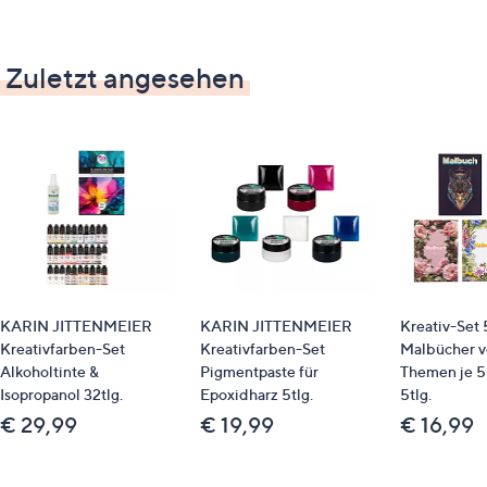
Zuletzt angesehen
KARIN JITTENMEIER
KARIN JITTENMEIER
Kreativ-Set 
Kreativfarben-Set
Kreativfarben-Set
Malbücher v
Alkoholtinte &
Pigmentpaste für
Themen je 5
Isopropanol 32tlg.
Epoxidharz 5tlg.
5tlg.
€ 29,99
€ 19,99
€ 16,99