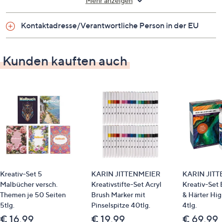
Mehr anzeigen
Kontaktadresse/Verantwortliche Person in der EU
Kunden kauften auch
Kreativ-Set 5
KARIN JITTENMEIER
KARIN JIT
Malbücher versch.
Kreativstifte-Set Acryl
Kreativ-Set
Themen je 50 Seiten
Brush Marker mit
& Härter Hig
5tlg.
Pinselspitze 40tlg.
4tlg.
€ 16,99
€ 19,99
€ 69,99