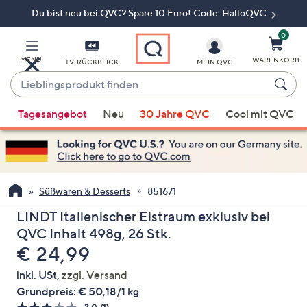
Du bist neu bei QVC? Spare 10 Euro! Code: HalloQVC
Zum
Hauptinhalt
springen
0
MENÜ
WARENKORB
TV-RÜCKBLICK
MEIN QVC
Lieblingsprodukt
finden
Wenn
Tagesangebot
Neu
30 Jahre QVC
Cool mit QVC
Vorschläge
verfügbar
sind,
verwenden
Sie
Süßwaren & Desserts
851671
die
LINDT Italienischer Eistraum exklusiv bei
Pfeiltasten
QVC Inhalt 498g, 26 Stk.
nach
Gelöscht
€ 24,99
oben
und
inkl. USt,
zzgl. Versand
nach
Grundpreis:
€ 50,18/1 kg
unten