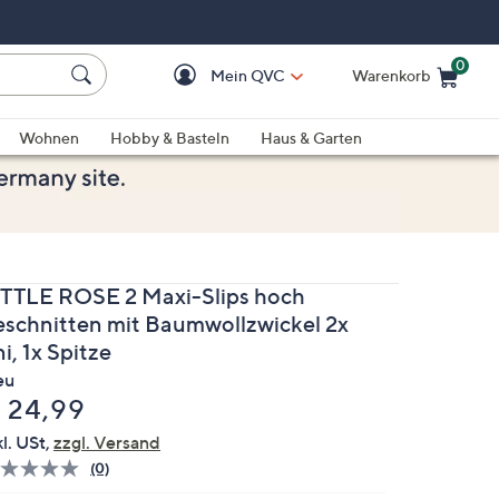
0
Mein QVC
Warenkorb
Einkaufswagen ist le
Wohnen
Hobby & Basteln
Haus & Garten
ITTLE ROSE 2 Maxi-Slips hoch
eschnitten mit Baumwollzwickel 2x
i, 1x Spitze
eu
elöscht
 24,99
kl. USt,
zzgl. Versand
(0)
Bisher
gibt