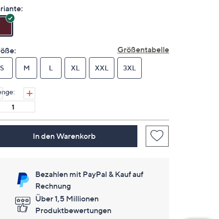
es
riante:
keine
Bewertungen
für
dieses
Produkt..
Größentabelle
öße:
Link
auf
S
M
derselben
L
XL
XXL
3XL
Seite.
nge:
In den Warenkorb
Bezahlen mit PayPal & Kauf auf
Rechnung
Über 1,5 Millionen
Produktbewertungen