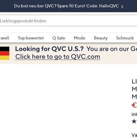
Du bist neu bei QVC? Spare 10 Euro! Code: HalloQVC
eblingsprodukt
nden
enn
rschläge
:well
Top bewertet
Q Sale
Mode
Beauty
Schmuck
rfügbar
nd,
erwenden
e
e
L
eiltasten
ach
M
ben
M
nd
G
€
ach
in
nten
der
ischen
Va