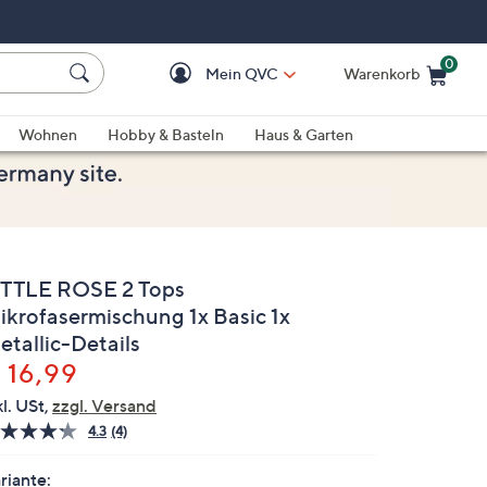
0
Mein QVC
Warenkorb
Einkaufswagen ist le
Wohnen
Hobby & Basteln
Haus & Garten
ITTLE ROSE 2 Tops
ikrofasermischung 1x Basic 1x
etallic-Details
elöscht
 16,99
kl. USt,
zzgl. Versand
4.3
(4)
4
Bewertungen
lesen.
riante: