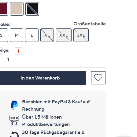
Link
auf
derselben
Seite.
Größentabelle
öße:
S
M
L
XL
XXL
3XL
nge:
In den Warenkorb
Bezahlen mit PayPal & Kauf auf
Rechnung
Über 1,5 Millionen
Produktbewertungen
30 Tage Rückgabegarantie &