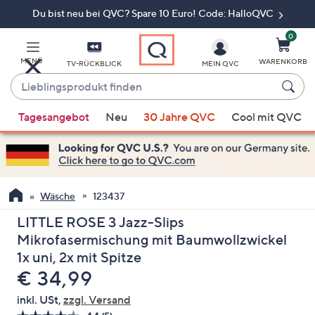
Du bist neu bei QVC? Spare 10 Euro! Code: HalloQVC
Zum
Hauptinhalt
springen
0
MENÜ
WARENKORB
TV-RÜCKBLICK
MEIN QVC
Lieblingsprodukt
finden
Wenn
Tagesangebot
Neu
30 Jahre QVC
Cool mit QVC
Vorschläge
verfügbar
sind,
verwenden
Sie
Wäsche
123437
die
LITTLE ROSE 3 Jazz-Slips
Pfeiltasten
Mikrofasermischung mit Baumwollzwickel
nach
1x uni, 2x mit Spitze
oben
Gelöscht
€ 34,99
und
nach
inkl. USt,
zzgl. Versand
unten