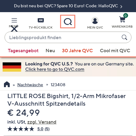
Du bist neu bei QVC? Spare 10 Euro! Code: HalloQVC
Zum
Hauptinhalt
springen
0
MENÜ
WARENKORB
TV-RÜCKBLICK
MEIN QVC
Lieblingsprodukt
finden
Wenn
Tagesangebot
Neu
30 Jahre QVC
Cool mit QVC
Vorschläge
verfügbar
sind,
verwenden
Sie
Nachtwäsche
123408
die
LITTLE ROSE Bigshirt, 1/2-Arm Mikrofaser
Pfeiltasten
V-Ausschnitt Spitzendetails
nach
Gelöscht
€ 24,99
oben
und
inkl. USt,
zzgl. Versand
nach
5.0
(5)
5
unten